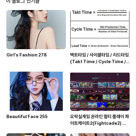
이 블로그 인기글
제작년도 : 2003 BA등급 : BA-13 (13세이상) 구분 : TV
-Series 총화수 : 25분 X 51회 제작국 : 일본
Girl's Fashion 278
택트타임 / 사이클타임 / 리드타임
(Takt Time / Cycle Time / L
ead Time)
Beautiful Face 255
오락실게임 온라인 멀티 플레이 파
이트케이트2(Fightcade2) 설
치 및 ROM 자동 설치