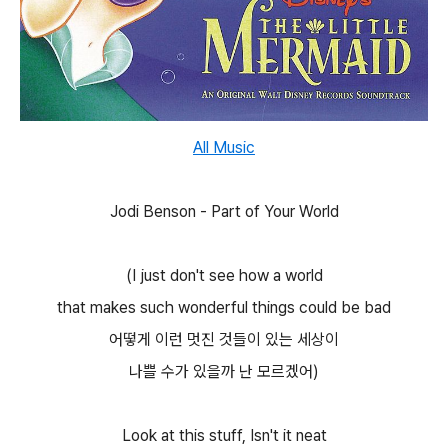
All Music
Jodi Benson - Part of Your World
(I just don't see how a world
that makes such wonderful things could be bad
어떻게 이런 멋진 것들이 있는 세상이
나쁠 수가 있을까 난 모르겠어)
Look at this stuff, Isn't it neat