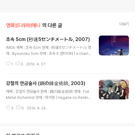
더보기
영화|드라마|애니
의 다른 글
초속 5cm (秒速5センチメートル, 2007)
글 내용
IMDb 제목 : 초속 5cm 원제 : 秒速5センチメートル 영
제 : Byousoku 5cm 부제 : 초속 5 센티미터 | a chain o
f short stories about their distance 감독 : 신카이
1
0
2016. 4. 27.
마코토 (新海誠) 각본 : 신카이 마코토 (新海誠) 제작 : 코
믹스 웨이브 필름 저작권 : ⓒ Makoto Shinkai / CoMix
Wave 음악 : 텐몬 (天門) 장르 : 드라마 제작년도 : 2007
강철의 연금술사 (鋼の錬金術師, 2003)
BA등급 : BA-13 (13세이상) 구분 : Movie 총화수 : 60
글 내용
분 X 1회 제작국 : 일본 Yamazaki Masayoshi - One
제목 : 강철의 연금술사 원제 : 鋼の錬金術師 영제 : Full
more time One more chance これ以上 何を失え
Metal Alchemist 부제 : 하가렌 | Hagane no Renkinj
ば 心は許されるの 코레이죠오 나니오우시나에바 코코
utsushi 감독 : 미즈시마 세이지 (水島精二) 원작 : 아라
로와 유루사레루노 이 이상 무엇..
2
0
2016. 4. 26.
카와 히로무 (荒川弘) 각본 : 아이카와 쇼 (會川昇) (아이
카와 노보루) 제작 : 본즈 | 반다이 비주얼 | 덴츠 | 마이니치
방송 | 애니플렉스 저작권 : ⓒ 荒川弘/スクウェアエニ
ックス・毎日放送・アニプレックス・ボンズ・ 음악
: 오오시마 미치루 (大島ミチル) 장르 : 어드벤쳐 | 판타지