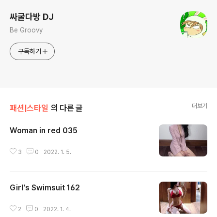
싸굴다방 DJ
Be Groovy
구독하기
더보기
패션|스타일
의 다른 글
Woman in red 035
글 내용
3
0
2022. 1. 5.
Girl's Swimsuit 162
글 내용
2
0
2022. 1. 4.