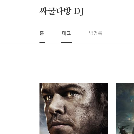
본문 바로가기
싸굴다방 DJ
홈
태그
방명록