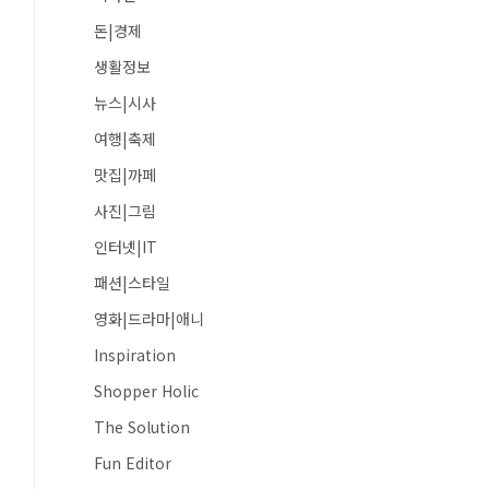
돈|경제
생활정보
뉴스|시사
여행|축제
맛집|까페
사진|그림
인터넷|IT
패션|스타일
영화|드라마|애니
Inspiration
Shopper Holic
The Solution
Fun Editor