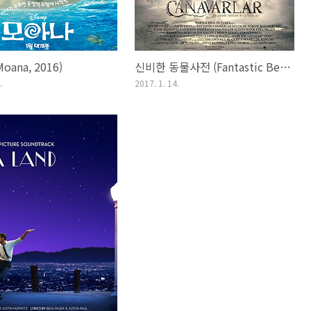
oana, 2016)
신비한 동물사전 (Fantastic Beasts and Where to Find Them, 2016)
.
2017. 1. 14.