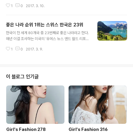
복하기 위해 총력을 기울인 G6는배터리 일체형 구조에 베
1
0
2017. 3. 10.
젤을 줄이고 세로 화면을 늘려 18:9로 화면 비율을 만든 게
특징이다. 지난달 26일 스페인 바르셀로나에서 열린 모바
일월드콩그레스(MWC)에서제품을 공개한 뒤 13일 만에
좋은 나라 순위 1위는 스위스 한국은 23위
출시까지 빠르게 진행했다.삼성전자가 신제품 갤럭시S8
글 내용
공개를 한달 정도 미룬 공백 기간 동안 시장을 선점하기 위
한국이 전 세계 80개국 중 23번째로 좋은 나라라고 한다.
해서다. 제품 출시일이 공교롭게도 헌법재판소의 박근혜
매년 이걸 조사하는 미국의 '유에스 뉴스 앤드 월드 리포
대통령 탄핵심판 선고일과 겹쳤지만,엘지그룹 관계자는
트'에 따르면 그렇다. 이 매체가 36개국 2만1천 명을 대상
“흥행에 영향을 주지 않을 것”이라고 말했다.엘지전자는 2
1
0
2017. 3. 9.
으로 '최고의 나라'를 조사한 결과 한국이 23위에 랭크됐
~8일 예약판매 때 하루 평균 1만대꼴로 예약 신청이 들어
다. 시민권, 모험, 문화적 영향력, 기업환경, 전통, 동력, 개
오는 등초기 판매 흐름이 순조롭다고 ..
방성, 국권, 삶의 질 등 모두 9가지 항목을 물어서 낸 순위
다. 1위는 스위스다. 10위권 및 주요 국가 순위는 다음과 같
다. 1위 스위스 2위 캐나다 3위 영국 4위 독일 5위 일본 6
이 블로그 인기글
위 스웨덴 7위 미국 8위 오스트레일리아 9위 프랑스 10위
노르웨이 15위 싱가포르 20위 중국 23위 한국 25위 인도
모든 순위는 '유에스 뉴스 앤드 월드 리포트'에서 볼 수 있
다. 독일은 작년 1위에서 4위로 떨어졌다...
Girl's Fashion 278
Girl's Fashion 316