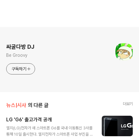
로그 정보
싸굴다방 DJ
Be Groovy
구독하기
더보기
뉴스|시사
의 다른 글
LG 'G6' 출고가격 공개
글 내용
엘지(LG)전자가 새 스마트폰 G6를 국내 이동통신 3사를
통해 10일 출시한다. 엘지전자가 스마트폰 사업 부진을 회