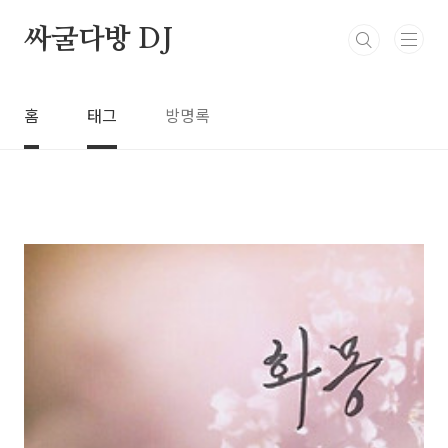
본문 바로가기
싸굴다방 DJ
홈
태그
방명록