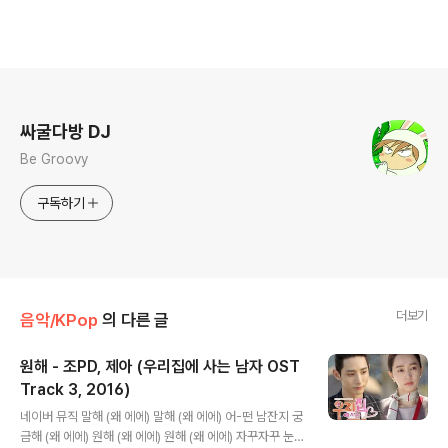
로그 정보
싸굴다방 DJ
Be Groovy
구독하기
더보기
음악/KPop
의 다른 글
원해 - 조PD, 제아 (우리집에 사는 남자 OST
Track 3, 2016)
글 내용
네이버 뮤직 말해 (왜 에에) 말해 (왜 에에) 어-떤 남잔지 궁
금해 (왜 에에) 원해 (왜 에에) 원해 (왜 에에) 자꾸자꾸 눈