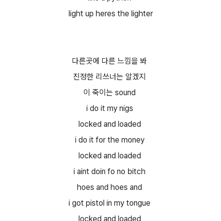
light up heres the lighter
다른곳에 다른 느낌을 봐
진정한 리쓰너는 알겠지
이 죽이는 sound
i do it my nigs
locked and loaded
i do it for the money
locked and loaded
i aint doin fo no bitch
hoes and hoes and
i got pistol in my tongue
locked and loaded