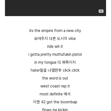
its the empire from a new city
보여주지 다른 도시의 vibe
ride wit it
i gotta pretty muthufukin pistol
in my tongue 다 쏴죽이지
hater들을 나열한후 click click
the word is out
west coast rep it
most definite 에서
이젠 42 got the boombap
flows be kickin