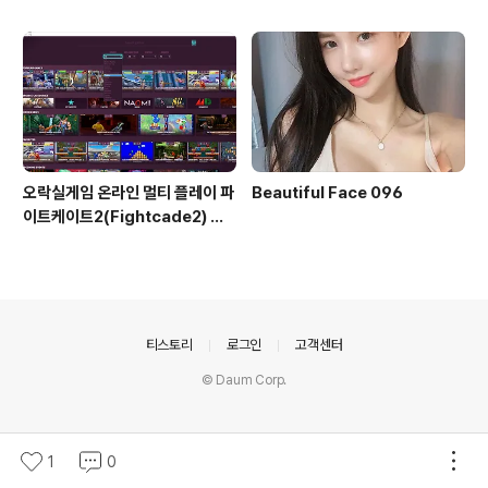
오락실게임 온라인 멀티 플레이 파
Beautiful Face 096
이트케이트2(Fightcade2) 설
치 및 ROM 자동 설치
의안내
티스토리
로그인
고객센터
© Daum Corp.
1
0