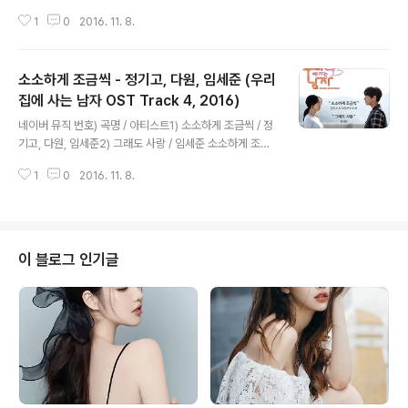
이 가네 (예 예 예) 나보다 널 사랑 하는 것 같아 시한부 라
1
0
2016. 11. 8.
면 뭘 쫓을까 성공과 야망 더 멋지단 스탈 그런 것들이 소용
있을까 넌 어떨까- 도움이 될까-내가 그림자- 같이 사랑-
이 되어 지켜봐- 주는 사람-이 나- 장난 이라 여기지 지금
소소하게 조금씩 - 정기고, 다원, 임세준 (우리
의 난 아냐 love me yes i do love me not 할때도 있
구 그동안에 ups and downs, break up to make up
집에 사는 남자 OST Track 4, 2016)
글 내용
과거 오해 질투 너는 그렇게 자랐구 나는 이렇게 살았음 을
네이버 뮤직 번호) 곡명 / 아티스트1) 소소하게 조금씩 / 정
숨길 수 없음을 이해해 줌 그게 천생 연분- 의 콜라보 oh
기고, 다원, 임세준2) 그래도 사랑 / 임세준 소소하게 조금
왜 그렇게 넌 대체 왠 끈기 가 없어 맨-날 속만 태우다 나이
씩 love you 한걸음 다가갈게 love you 더 가까이 한 번
먹지 일상-은..
1
0
2016. 11. 8.
도 생각한 적 없던 너와 나 우리 우리 둘 사이 hmm~ 너와
단 둘이 영원히 둘이 여기 살고 싶다는 조그만 소원 하나 너
를 모르지 아직 모르지 그런 겁 없는 상상 말도 안돼 한번쯤
내 맘을 부디 내 맘을 심장 꺼낼 수 있다면 사랑해 사랑해
그땐 내 맘 알까 내 눈을 나의 두 눈을 바라보면 다 알텐데
이 블로그 인기글
이렇게 우리 멋진 더 멋진 oh 훨씬 더 멋진 사랑 한번 만들
어봐 내겐 너 내겐 너뿐 멋진 더 멋진 oh 훨씬 더 멋진 천천
히 와 서두르지마 소소하게 조금씩 뭘 해도 보고싶고 왜 때
문에 생각나 어떡하지 내 내 내 맘을 ..