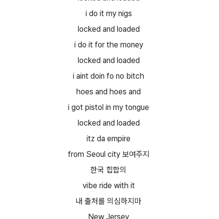
i do it my nigs
locked and loaded
i do it for the money
locked and loaded
i aint doin fo no bitch
hoes and hoes and
i got pistol in my tongue
locked and loaded
itz da empire
from Seoul city 보여주지
한국 힙합의
vibe ride with it
내 출처를 의심하지마
New Jersey