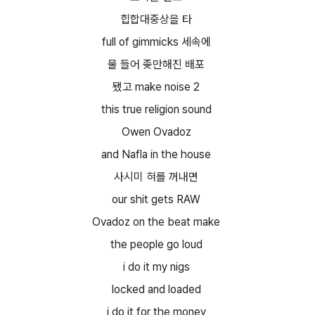
힙합대중상을 타
full of gimmicks 세속에
물 들어 좆만해진 배포
됐고 make noise 2
this true religion sound
Owen Ovadoz
and Nafla in the house
사시미 혀를 꺼내면
our shit gets RAW
Ovadoz on the beat make
the people go loud
i do it my nigs
locked and loaded
i do it for the money