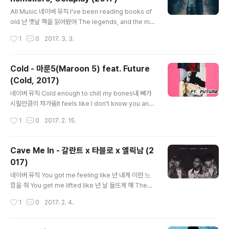
na feat: Auliʻi Cravalho 5) We Know the Way / Ma
글 내용
rk Mancina feat:..
All Music 네이버 뮤직 I've been reading books of
old 난 옛날 책을 읽어왔어 The legends, and the myt
hs 전설들, 그리고 신화 Achilles, and his gold 아킬레
작성시간
1
0
2017. 3. 3.
스, 그리고 그의 황금 Hercules, and his gifts 헤라클레
스, 그리고 그의 선물들 Spiderman's control 스파이더
맨의 통제 And Batman with his fists 그리고 베트맨과
Cold - 마룬5(Maroon 5) feat. Future
함께 있는 그의 주먹 And clearly I don't see myself
(Cold, 2017)
upon that list 그리고 분명히 나는 그 목록에 나 자신을
글 내용
찾지 못해 [Pre-Chorus: Chris Martin] She said, wh
네이버 뮤직 Cold enough to chill my bones내 뼈가
ere'd you wanna go? 그녀는 말했..
시릴만큼의 차가움It feels like I don't know you any
more내가 더이상 널 모르는듯한 기분이 들어I don't und
작성시간
1
0
2017. 2. 15.
erstand 난 이해할 수 없어why you're so cold to me
너 나에게 왜이리 차갑게 구는거야With every breath y
ou breathe너가 내뱉는 숨 하나하나마다I see there's
Cave Me In - 갈란트 x 타블로 x 엘릭남 (2
something going on난 무슨일이 벌어지고 있다는것을
017)
볼 수 있어I don't understand 난 이해할 수 없어why y
글 내용
ou're so cold너가 왜이리 차가운지 Are we taking ti
네이버 뮤직 You got me feeling like 넌 내게 이런 느
me or a time out?우리 잠시 시간을 갖고있는거니 아니
낌을 줘 You get me lifted like 넌 날 들뜨게 해 These
면 끝난거니?..
flies on my window are winners in a losing gam
작성시간
1
0
2017. 2. 4.
e 내 창문에 붙은 파리는 지는 게임의 승자야 Dip, duck,
roll, and hover 떨어지고 처박히고 구르고 맴돌아 The
y barely see a season change 계절이 바뀌는 것도