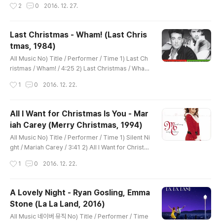
작성시간
2
0
2016. 12. 27.
e Me Up Before You Go-Go (with Wham!) (1984)
4 Careless Whisper (1984) 5 Last Christmas (wi
th Wham!) (1984) 6 I’m Your Man (with Wham!) (1
Last Christmas - Wham! (Last Chris
985) 7 The Edge Of Heaven (with Wham!) (198
tmas, 1984)
6) 8 A Different Corner (1986) 9 I Want Your Sex
글 내용
(1987) 10 I Knew You Were Waiting (For Me), ..
All Music No) Title / Performer / Time 1) Last Ch
ristmas / Wham! / 4:25 2) Last Christmas / Wha
m! / 6:40 3) Everything She Wants / Wham! / 5:28
작성시간
1
0
2016. 12. 22.
Last Christmas 지난 크리스마스에 I gave you my h
eart 당신께 제 마음을 드렸죠 But the very next day
하지만 바로 다음날 you gave it away 당신은 그걸 거절
All I Want for Christmas Is You - Mar
했어요 This year 올해엔 to save me from tears 눈
iah Carey (Merry Christmas, 1994)
물을 흘리지 않을 거예요 I'll give it to someone speci
글 내용
al 특별한 이에게 마음을 줄 거거든요 Last Christmas 지
All Music No) Title / Performer / Time 1) Silent Ni
난 크리스마스에 I gav..
ght / Mariah Carey / 3:41 2) All I Want for Christm
as Is You / Mariah Carey / 4:01 3) O Holy Night /
작성시간
1
0
2016. 12. 22.
Mariah Carey / 4:27 4) Christmas (Baby Please
Come Home) / Mariah Carey / 2:35 5) Miss You
Most (At Christmas Time) / Mariah Carey / 4:32
A Lovely Night - Ryan Gosling, Emma
6) Joy to the World / Mariah Carey / 4:20 7) Jes
Stone (La La Land, 2016)
us Born on This Day / Mariah Carey / 3:43 8) San
글 내용
ta Claus Is ..
All Music 네이버 뮤직 No) Title / Performer / Time