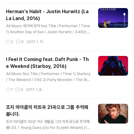
emedy / Adele / 4:056) Water Under the Bridge
/ Adele / 4:007) River Lea / Adele / 3:458) Love
Herman's Habit - Justin Hurwitz (La
in the Dark / Adele / 4:459) Million Years Ago / A
La Land, 2016)
dele / 3:4710) All I Ask / Adele / 4:3111) Sweete
글 내용
st Devotion / Adele..
All Music 네이버 뮤직 No) Title / Performer / Time
1) Another Day of Sun / Justin Hurwitz / 3:482) S
omeone in the Crowd / Justin Hurwitz feat: Emm
작성시간
2
0
2017. 1. 11.
a Stone / 4:193) Mia & Sebastian's Theme / Justi
n Hurwitz / 1:384) A Lovely Night / Justin Hurwitz
feat: Ryan Gosling, Emma Stone / 3:565) Herma
I Feel It Coming feat. Daft Punk - Th
n's Habit / Justin Hurwitz / 1:516) City of Stars / J
e Weeknd (Starboy, 2016)
ustin Hurwitz feat: Ryan Gosling / 1:517) Planetar
글 내용
ium / Justi..
All Music No) Title / Performer / Time 1) Starboy
/ The Weeknd / 3:50 2) Party Monster / The We
eknd / 4:09 3) False Alarm / The Weeknd / 3:40
작성시간
1
0
2017. 1. 8.
4) Reminder / The Weeknd / 3:39 5) Rockin' / Th
e Weeknd / 3:53 6) Secrets / The Weeknd / 4:2
6 7) True Colors / The Weeknd / 3:26 8) Stargirl
조지 마이클의 히트곡 21곡으로 그를 추억해
(Interlude) / The Weeknd / 1:52 9) Sidewalks / T
봅니다.
he Weeknd / 3:51 10) Six Feet Under / The Week
글 내용
nd / 3:58 11) Love to..
조지 마이클의 35년 가수 생활을 그의 히트곡으로 추억해
봅니다. 1 Young Guns (Go For It) (with Wham!) (19
82) 2 Club Tropicana (with Wham!) (1983) 3 Wak