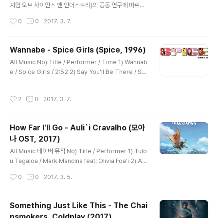
지엄 오브 사이언스 앤 인더스트리)의 공동 연구에 따르면
스파이스 걸스의 Wannabe가 중독성 강한 노래 1위에 올
작성시간
0
0
2017. 3. 7.
랐었다. 두 단체는 어떤 노래는 중독적이고 또 어떤 노래는
금방 잊혀지는 이유가 무엇인가를 연구했다. 암스테르담
대학의 얘슐리 버고인 교수는 BBC와의 인터뷰에서 "어떤
Wannabe - Spice Girls (Spice, 1996)
노래들은 10년 전에 몇 번 들었을 뿐인데도 다시 들으면 금
글 내용
All Music No) Title / Performer / Time 1) Wannab
방 어떤 노래인지 알 수 있다. 그런데 어떤 노래들은 이런
e / Spice Girls / 2:52 2) Say You'll Be There / Spi
효과를 만들어내지 못한다"고 말했다. 대체 무엇이 특정 노
ce Girls / 3:56 3) 2 Become 1 / Spice Girls / 4:00
래를 중독적으로 만드는 걸까? 사실 우리로서는 도저히 이
4) Love Thing / Spice Girls / 3:37 5) Last Time L
유를 알 수가 없다. 전문가들은 이런 현상을 '귀벌레 현상(e
작성시간
2
0
2017. 3. 7.
over / Spice Girls / 4:11 6) Mama / Spice Girls /
arworm effect)이라고 부른다. 특정 음악이 머릿속에서
5:03 7) Who Do You Think You Are / Spice Girls
계속 맴도는 ..
/ 3:59 8) Something Kinda Funny / Spice Girls /
How Far I'll Go - Auli`i Cravalho (모아
4:02 9) Naked / Spice Girls / 4:25 10) If U Can't D
나 OST, 2017)
anc..
글 내용
All Music 네이버 뮤직 No) Title / Performer 1) Tulo
u Tagaloa / Mark Mancina feat: Olivia Foa'i 2) An
Innocent Warrior / Mark Mancina feat: Sulata Foa
작성시간
0
0
2017. 3. 5.
i-Amiatu, Matthew Ineleo, Vai Mahina 3) Where Y
ou Are / Mark Mancina feat: Louise Bush, Auliʻi C
ravalho, Rachel House, Christopher Jackson, Ni
Something Just Like This - The Chai
cole Scherzinger 4) How Far I'll Go / Mark Manci
nsmokers, Coldplay (2017)