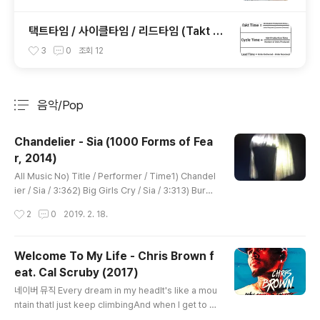
택트타임 / 사이클타임 / 리드타임 (Takt Ti
me / Cycle Time / Lead Time)
3
0
조회
12
음악/Pop
분류 전체보기
주요 글 목록
Chandelier - Sia (1000 Forms of Fea
r, 2014)
글 내용
All Music No) Title / Performer / Time1) Chandel
ier / Sia / 3:362) Big Girls Cry / Sia / 3:313) Burn t
he Pages / Sia / 3:154) Eye of the Needle / Sia /
작성시간
2
0
2019. 2. 18.
4:095) Hostage / Sia / 2:566) Straight for the Kni
fe / Sia / 3:327) Fair Game / Sia / 3:528) Elastic H
eart / Sia / 4:179) Free the Animal / Sia / 4:2510)
Welcome To My Life - Chris Brown f
Fire Meet Gasoline / Sia / 4:0111) Cellophane / Si
eat. Cal Scruby (2017)
a / 4:2712) Dressed in Black / Sia / 6:40 ..
글 내용
네이버 뮤직 Every dream in my headIt's like a mou
ntain thatI just keep climbingAnd when I get to th
e edgeI turn around and put that dream behind