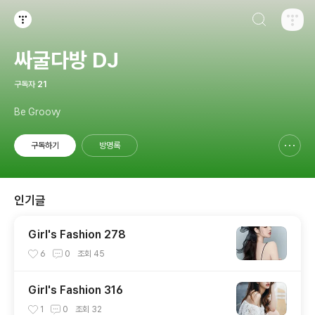
검색하기
티스토리
싸굴다방 DJ
구독자
21
Be Groovy
구독하기
방명록
신고하기 레이어
열기
인기글
Girl's Fashion 278
6
0
조회
45
Girl's Fashion 316
1
0
조회
32