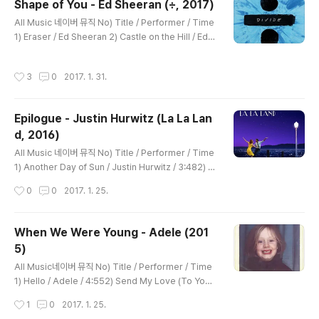
Shape of You - Ed Sheeran (÷, 2017)
보지 못해 While you and me live like birds on a po
글 내용
All Music 네이버 뮤직 No) Title / Performer / Time
wer line 너와 내가 전선위의 새처럼 사는 동안 Hands g
1) Eraser / Ed Sheeran 2) Castle on the Hill / Ed S
ripping, and our fingers fried 손을 움켜쥐고 우리 손
heeran 3) Dive / Ed Sheeran 4) Shape of You / E
가락은 타버렸지 God bless those Nor..
d Sheeran 5) Perfect / Ed Sheeran 6) Galway Gir
작성시간
3
0
2017. 1. 31.
l / Ed Sheeran 7) Happier / Ed Sheeran 8) New M
an / Ed Sheeran 9) Hearts Don't Break Around H
ere / Ed Sheeran 10) What Do I Know? / Ed Shee
Epilogue - Justin Hurwitz (La La Lan
ran 11) How Would You Feel (Paean) / Ed Sheera
d, 2016)
n 12) Supermarket Flow..
글 내용
All Music 네이버 뮤직 No) Title / Performer / Time
1) Another Day of Sun / Justin Hurwitz / 3:482) S
omeone in the Crowd / Justin Hurwitz feat: Emm
작성시간
0
0
2017. 1. 25.
a Stone / 4:193) Mia & Sebastian's Theme / Justi
n Hurwitz / 1:384) A Lovely Night / Justin Hurwitz
feat: Ryan Gosling, Emma Stone / 3:565) Herma
When We Were Young - Adele (201
n's Habit / Justin Hurwitz / 1:516) City of Stars / J
5)
ustin Hurwitz feat: Ryan Gosling / 1:517) Planetar
글 내용
ium / Justi..
All Music네이버 뮤직 No) Title / Performer / Time
1) Hello / Adele / 4:552) Send My Love (To Your
New Lover) / Adele / 3:433) I Miss You / Adele /
작성시간
1
0
2017. 1. 25.
5:484) When We Were Young / Adele / 4:505) R