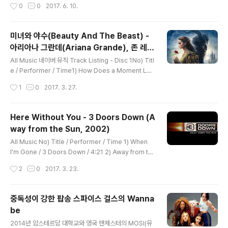
작성시간
0
0
2017. 6. 10.
meAnd it never feels the way I wantBut I keep o
n tryin'I just keep on tryin' Have you been there?
Have you seen it all?Have you done this once b
미녀와 야수(Beauty And The Beast) -
efore?Did they tell youyou'll love this life and all
아리아나 그란데(Ariana Grande), 존 레전
these lights?Now you're lying on the floorAnd th
글 내용
드(John Legend) (Beauty and the Be
ey knowwhat do..
All Music 네이버 뮤직 Track Listing - Disc 1No) Titl
ast, 2017)
e / Performer / Time1) How Does a Moment Las
t Forever / Céline Dion / 3:382) Beauty and the B
작성시간
1
0
2017. 3. 27.
east / Ariana Grande, John Legend / 3:483) Eve
rmore / Josh Groban / 3:094) Overture / Alan M
enken / 3:065) Prologue, Pt. 1 (Main Title) / Alan
Here Without You - 3 Doors Down (A
Menken / 0:436) Aria / Audra McDonald / 1:037)
way from the Sun, 2002)
Prologue, Pt. 2 (Main Title) / Alan Menken / 2:22
글 내용
8) Belle / Beauty a..
All Music No) Title / Performer / Time 1) When
I'm Gone / 3 Doors Down / 4:21 2) Away from th
e Sun / 3 Doors Down / 3:53 3) The Road I'm On
작성시간
2
0
2017. 3. 23.
/ 3 Doors Down / 3:59 4) Ticket to Heaven / 3 D
oors Down / 3:27 5) Running Out of Days / 3 Do
ors Down / 3:31 6) Here Without You / 3 Doors D
중독성이 강한 팝송 스파이스 걸스의 Wanna
own / 3:58 7) I Feel You / 3 Doors Down / 4:07 8)
be
Dangerous Game / 3 Doors Down / 3:36 9) Cha
글 내용
nges / 3 Doors Down / 3:5..
2014년 암스테르담 대학교와 영국 맨체스터의 MOSI(뮤