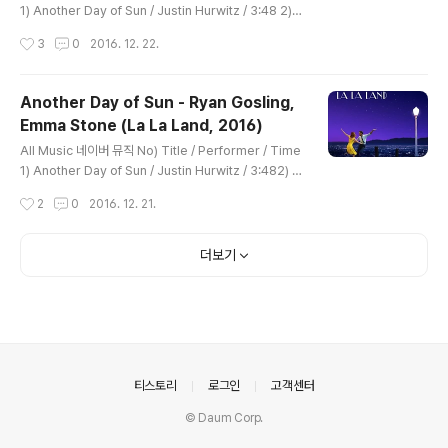
1) Another Day of Sun / Justin Hurwitz / 3:48 2) S
omeone in the Crowd / Justin Hurwitz feat: Emm
작성시간
3
0
2016. 12. 22.
a Stone / 4:19 3) Mia & Sebastian's Theme / Just
in Hurwitz / 1:38 4) A Lovely Night / Justin Hurwit
z feat: Ryan Gosling, Emma Stone / 3:56 5) Her
Another Day of Sun - Ryan Gosling,
man's Habit / Justin Hurwitz / 1:51 6) City of Star
Emma Stone (La La Land, 2016)
s / Justin Hurwitz feat: Ryan Gosling / 1:51 7) Pla
글 내용
netarium ..
All Music 네이버 뮤직 No) Title / Performer / Time
1) Another Day of Sun / Justin Hurwitz / 3:482) S
omeone in the Crowd / Justin Hurwitz feat: Emm
작성시간
2
0
2016. 12. 21.
a Stone / 4:193) Mia & Sebastian's Theme / Justi
n Hurwitz / 1:384) A Lovely Night / Justin Hurwitz
feat: Ryan Gosling, Emma Stone / 3:565) Herma
더보기
n's Habit / Justin Hurwitz / 1:516) City of Stars / J
ustin Hurwitz feat: Ryan Gosling / 1:517) Planetar
ium / Justi..
의안내
티스토리
로그인
고객센터
© Daum Corp.