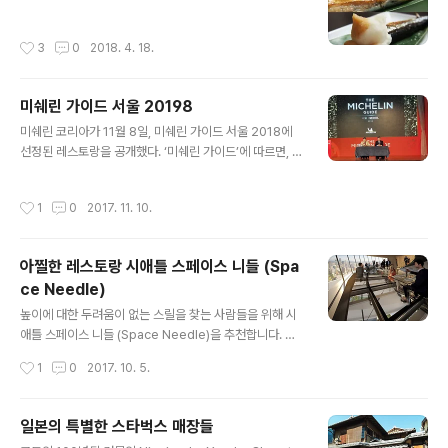
작성시간
3
0
2018. 4. 18.
미쉐린 가이드 서울 20198
글 내용
미쉐린 코리아가 11월 8일, 미쉐린 가이드 서울 2018에
선정된 레스토랑을 공개했다. ‘미쉐린 가이드’에 따르면, 작
년에 이어 올해도 총 24개의 서울 레스토랑이 미쉐린 스타
레스토랑으로 선정됐으며 “이 중 4곳이 새로운 1스타 레스
작성시간
1
0
2017. 11. 10.
토랑으로 떠올랐고, 2 곳은 작년에 받은 1스타에 이어 추가
로 별점을 한 개씩 받아 2스타 레스토랑”이 됐다. 한식 레
스토랑 ‘가온’과 ‘라연’은 작년에 한국 최초의 미쉐린 3스타
아찔한 레스토랑 시애틀 스페이스 니들 (Spa
를 받은데 이어 올해도 다시 한번 미쉐린 3스타를 받았다.
ce Needle)
지난 2017년 2스타를 받은 곳간(한식)과 권숙수(한식) 역
글 내용
시 별 두 개를 유지했다. 여기에 임정식 셰프의 1스타 정식
높이에 대한 두려움이 없는 스릴을 찾는 사람들을 위해 시
당과 서울 가이드에서는 유일한 미쉐린 스타 스시 레스토
애틀 스페이스 니들 (Space Needle)을 추천합니다. Ol
랑인 박경재 셰프의 코지마가 각각 별 한 개씩 추가로 받아
son Kundig Architects는 스릴 넘치는 유리 바닥 설치
작성시간
1
0
2017. 10. 5.
두 개..
를 포함하여 디자인 수정을 감독 할 예정입니다. 2018년
여름부터 지평선을 따라 500피트 아래를 바라 보면서 멋
진 수평선을 바라 볼 수 있고 바닥은 조금씩 회전합니다. 식
일본의 특별한 스타벅스 매장들
당 내부에는 두꺼운 유리 슬라브가 바닥 전체를 덮어서 다
글 내용