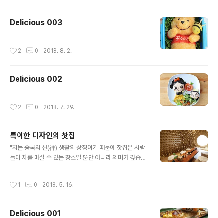
Delicious 003
작성시간
2
0
2018. 8. 2.
Delicious 002
작성시간
2
0
2018. 7. 29.
특이한 디자인의 찻집
글 내용
"차는 중국의 선(禅) 생활의 상징이기 때문에 찻집은 사람
들이 차를 마실 수 있는 장소일 뿐만 아니라 의미가 깊습니
다."라고 Minax Architects의 창작 스튜디오는 말합니
다.방의 벽에 내장되고 중앙을 향하는 방향으로 배열된 지
작성시간
1
0
2018. 5. 16.
팡이는 직사각형의 방에 달걀 모양의 공간을 만듭니다.이
프로젝트의 목적은 방문자가 영적으로 중국 차 의식을 통
해 다시 태어나도록 돕는 것입니다.
Delicious 001