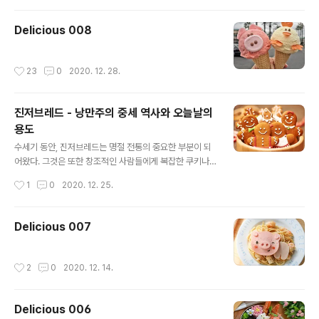
Delicious 008
작성시간
23
0
2020. 12. 28.
진저브레드 - 낭만주의 중세 역사와 오늘날의
용도
글 내용
수세기 동안, 진저브레드는 명절 전통의 중요한 부분이 되
어왔다. 그것은 또한 창조적인 사람들에게 복잡한 쿠키나
먹을 수 있는 형태로 친구들과 가족들에게 깊은 인상을 줄
작성시간
1
0
2020. 12. 25.
수 있는 기회를 제공했다. 예술적인 베이킹 실험에 손을 대
는 것은 항상 재미있지만, 결국 사랑하는 사람들과 함께 나
눌 때 진저브레드가 가장 좋다. 중세의 파트너 형상의 복잡
Delicious 007
한 진저브레드 쿠키가 로맨틱한 사랑을 상징한다는 것을
알고 있었나요? 그 반죽은 조심스럽게 나무로 만든 틀에 압
착되어 아이싱(케이크 따위의 표면에 바르는 당의(糖衣).
작성시간
2
0
2020. 12. 14.
달걀의 흰자위와 설탕으로 만들며, 케이크의 장식적인 효
과와 함께 건조를 방지하는 구실을 한다)과 금박으로 칠해
졌다. 진저브레드의 역사는 사회, 특히 낭만적인 면을 매혹
Delicious 006
적으로 반영한다. 자, 이제 시간을 거..