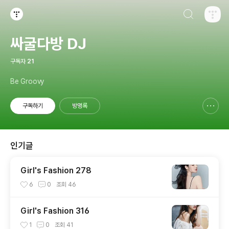
검색하기
티스토리
싸굴다방 DJ
구독자
21
Be Groovy
구독하기
방명록
신고하기 레이어
열기
인기글
Girl's Fashion 278
6
0
조회
46
Girl's Fashion 316
1
0
조회
41