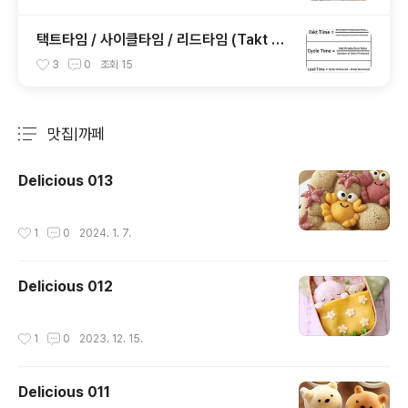
택트타임 / 사이클타임 / 리드타임 (Takt Ti
me / Cycle Time / Lead Time)
3
0
조회
15
맛집|까페
분류 전체보기
주요 글 목록
Delicious 013
작성시간
1
0
2024. 1. 7.
Delicious 012
작성시간
1
0
2023. 12. 15.
Delicious 011