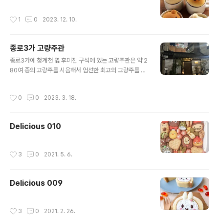
작성시간
1
0
2023. 12. 10.
종로3가 고량주관
글 내용
종로3가에 청계천 옆 후미진 구석에 있는 고량주관은 약 2
80여 종의 고량주를 시음해서 엄선한 최고의 고량주를 판
매합니다. 샘플러, 잔술, 분주기 형태로 마셔볼 수 있고 다
양한 중식 안주를 즐길 수 있습니다. 룸을 이용했는데 한옥
작성시간
0
0
2023. 3. 18.
스타일의 작은 원형 테이블이 있었고 조명이 조금 어두운
편이었습니다. 평소 고량주를 즐기는 편은 아니지만 맛있
는 안주와 샘플러로 시음하면서 고량주를 공부하듯 마시다
Delicious 010
보니 고량주의 맛과 향에 더욱 집중할 수 있었던 시간이었
습니다. 비용 때문에 손쉽게 갈 수 있는 곳은 아니지만 특별
한 경험을 하기에는 괜찮은 장소일 듯 합니다. 주소: 종로구
작성시간
3
0
2021. 5. 6.
청계천로 77-3 고량주관(한옥건물) 전화: 0507-1487-
9008 영업시간: 17시 ~ 23시(22시 라스트 오더) 휴무
일: 일요일, 월요..
Delicious 009
작성시간
3
0
2021. 2. 26.