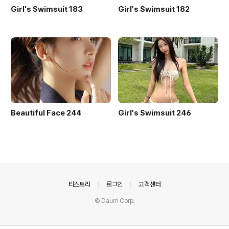
Girl's Swimsuit 183
Girl's Swimsuit 182
Beautiful Face 244
Girl's Swimsuit 246
의안내
티스토리
로그인
고객센터
© Daum Corp.