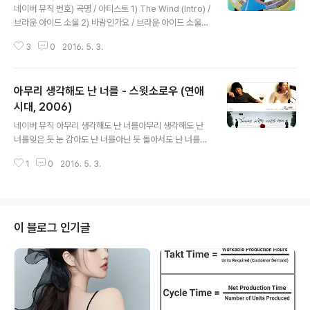
죠 / 브라운 아이즈 14) Noday But Today / 브라운 아이
네이버 뮤직 번호) 곡명 / 아티스트 1) The Wind (Intro) /
즈 15) 그녀가 나를 보네 / 브라운 아이즈 16) Miss You /
브라운 아이드 소울 2) 바람인가요 / 브라운 아이드 소울
브라운 아..
3) My Story / 브라운 아이드 소울 4) 꿈 / 브라운 아이드
3
0
2016. 5. 3.
소울 5) 오래도록 고맙도록 / 브라운 아이드 소울 6) The
Rain (Interlude) / 브라운 아이드 소울 7) Anything (T
hrough The Rain) / 브라운 아이드 소울 8) 추억 사랑만
아무리 생각해도 난 너를 - 스윗소로우 (연애
큼 (Feat. 강현정 Of Bubble Sisters) / 브라운 아이드
소울 9) Sweet Thing (Feat. Dynamic Duo, Epik hig
시대, 2006)
글 내용
h) / 브라운 아이드 소울 10) Because Of You / 브라운
네이버 뮤직 아무리 생각해도 난 너를아무리 생각해도 난
아이드 소울 11) Life & Love Are The Sam..
너를잊은 듯 눈 감아도 난 너를아닌 듯 돌아서도 난 너를조
금만 솔직해도 나 너를그렇게 아파하도록 너를이렇게 바라
1
0
2016. 5. 3.
보도록쓸쓸한 눈으로 다만 웃고만 있었지 아무리 헤어져도
난 너를매일 또 이별해도 난 너를이미 넌 꿈이래도 난 너를
정말로 끝이래도 난 너를한번만 용기내도 나 너를그렇게
아파하도록 너를이렇게 눈물 짓도록다시는 다가가 차마 안
을 수 없었지 나 이대로 더 있으면이대로 머무르면너를 더
이 블로그 인기글
사랑할 것 같아나 이대로 더 있으면이대로 바라보며떠날
수 없을 것만 같아 내 작은 어깨위로 나 너를언제나 힘이 되
도록 너를따스한 햇살처럼 나다시 또 다가가 감싸 나 이대
로 서성이면이대로 눈물지면너를 더 사랑할 것 같아나 이
대로 더 있으면이대로 바라보면너를 붙잡을 것만 ..