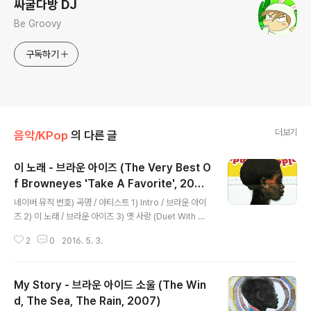
싸굴다방 DJ
Be Groovy
구독하기
더보기
음악/KPop
의 다른 글
이 노래 - 브라운 아이즈 (The Very Best O
f Browneyes 'Take A Favorite', 200
글 내용
7)
네이버 뮤직 번호) 곡명 / 아티스트 1) Intro / 브라운 아이
즈 2) 이 노래 / 브라운 아이즈 3) 옛 사랑 (Duet With 장
혜진) / 브라운 아이즈 4) Piano Nocturn (벌써일년) / 브
2
0
2016. 5. 3.
라운 아이즈 5) 벌써일년 / 브라운 아이즈 6) 사랑2 / 브라
운 아이즈 7) For You / 브라운 아이즈 8) With Coffee /
브라운 아이즈 9) Song Of The Rain / 브라운 아이즈 1
My Story - 브라운 아이드 소울 (The Win
0) 비오는 압구정 / 브라운 아이즈 11) True Love / 브라
운 아이즈 12) 떠나지마 / 브라운 아이즈 13) 언제나 그랬
d, The Sea, The Rain, 2007)
글 내용