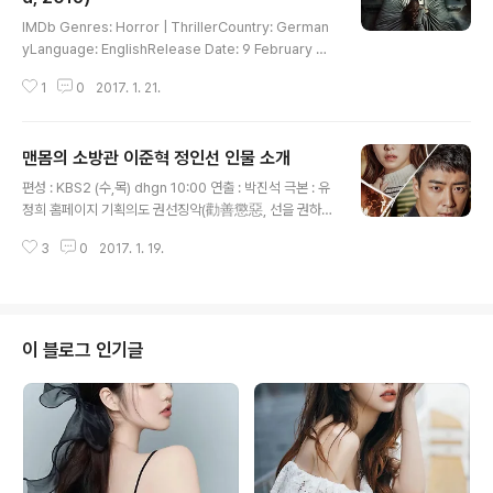
글 내용
IMDb Genres: Horror | ThrillerCountry: German
yLanguage: EnglishRelease Date: 9 February 20
17 (Korea) / 7 January 2016 (Germany)Also Kno
1
0
2017. 1. 21.
wn As: UnfriendFilming Locations: Cape Town, S
outh Africa 친구가 아무도 없는 의문의 소녀,친구를 삭제
하는 순간 죽음의 저주가 시작된다!하루에도 수십 명의 SN
맨몸의 소방관 이준혁 정인선 인물 소개
S 친구 신청을 받는 인기녀 로라는 어느 날 SNS 친구가 아
글 내용
무도 없는 의문의 소녀 마리나로부터 온 친구신청을 수락
편성 : KBS2 (수,목) dhgn 10:00 연출 : 박진석 극본 : 유
하게 된다. 언제나 외톨이였던 마리나는 단 하나뿐인 친구
정희 홈페이지 기획의도 권선징악(勸善懲惡, 선을 권하고
로라에 대해 공포스러운 집착을 보이기 시작하고 두려움을
악을 벌한다.) 누구나 그 뜻을 알 수 있을 정도로 쉽고 익숙
느낀 로라는 결국 마리나를 친구 목록에서..
3
0
2017. 1. 19.
한 말이다. 그런데 생각해 보면 참 재미있는 말이 아닐 수
없다. 과연, ‘권선’과 ‘징악’이 당연히 여겨지듯 항상 한 편에
설 수 있을까 싶다. 이 이야기는 그 의문에서 시작한다. 타
인의 생명을 구하려는 선한 마음과 극악한 죄인을 잡아 벌
하려는 정의감이 만나 부딪힌다면 어떤 일이 벌어질까? 두
이 블로그 인기글
마음 모두 응원 받았으면 한다. 오해와 반목을 거듭하던 두
마음이 한 마음이 되어가는 과정을 그려가고자 한다. 그리
고 권선징악을 품은 이야기들이 그렇듯 통쾌한 결말을 기
대하게 만들 것이다. 혈기 왕성한 젊은 두 남녀의 이야기..