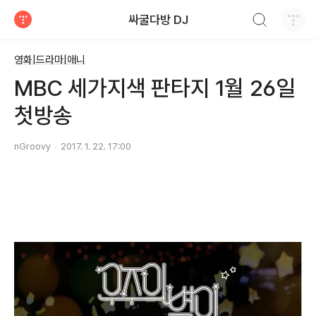
검색하기
싸굴다방 DJ
티스토리
영화|드라마|애니
MBC 세가지색 판타지 1월 26일
첫방송
nGroovy
2017. 1. 22. 17:00