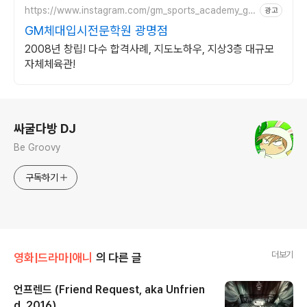
https://www.instagram.com/gm_sports_academy_gw
광고
angmyeong/
GM체대입시전문학원 광명점
2008년 창립! 다수 합격사례, 지도노하우, 지상3층 대규모
자체체육관!
로그 정보
싸굴다방 DJ
Be Groovy
구독하기
더보기
영화|드라마|애니
의 다른 글
언프렌드 (Friend Request, aka Unfrien
d, 2016)