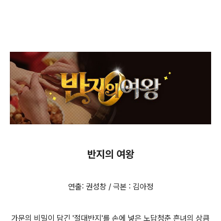
반지의 여왕
연출: 권성창 / 극본 : 김아정
가문의 비밀이 담긴 '절대반지'를 손에 넣은 노답청춘 흔녀의 상큼