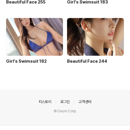
Beautiful Face 255
Girl's Swimsuit 183
Girl's Swimsuit 182
Beautiful Face 244
의안내
티스토리
로그인
고객센터
© Daum Corp.