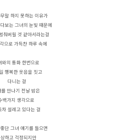
아무말 하지 못하는 이유가
쳐다보는 그녀의 눈빛 때문에
멈춰버릴 것 같아서라는걸
생각으로 가득찬 하루 속에
녀와의 통화 한번으로
일 행복한 웃음을 짓고
다니는 걸
를 만나기 전날 밤은
수백가지 생각으로
득차 설레고 있다는 걸
안좋단 그녀 얘기를 들으면
속상하고 걱정되지만