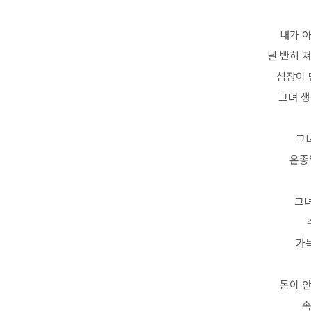
내가 
날 빤히 
심장이 
그녀 
그
온종
그녀
가
몸이 