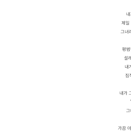
내
제일
그녀라
평범
설레
내
짐
내가 
그
가끔 