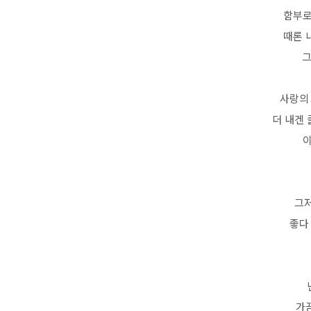
함부로
때론 
그
사랑의
더 내겐
이
그저
좋다
가