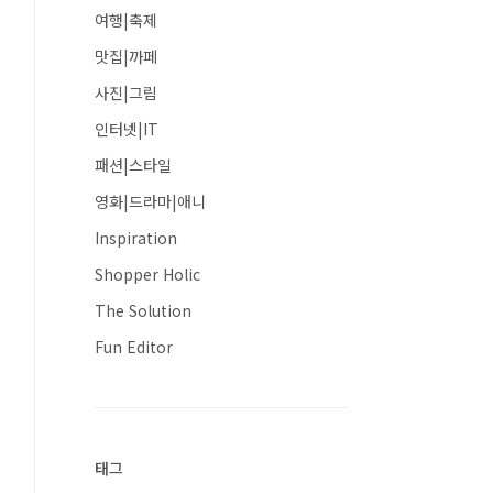
여행|축제
맛집|까페
사진|그림
인터넷|IT
패션|스타일
영화|드라마|애니
Inspiration
Shopper Holic
The Solution
Fun Editor
태그