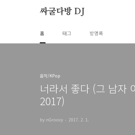
본문 바로가기
싸굴다방 DJ
홈
태그
방명록
음악/KPop
너라서 좋다 (그 남자 
2017)
by nGroovy
2017. 2. 1.