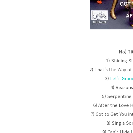
No) Ti
1) Shining St
2) That's the Way of 
3)
Let's Groo
4) Reasons 
5) Serpentine F
6) After the Love H
7) Got to Get You int
8) Sing a Son
9) Can't Hide L