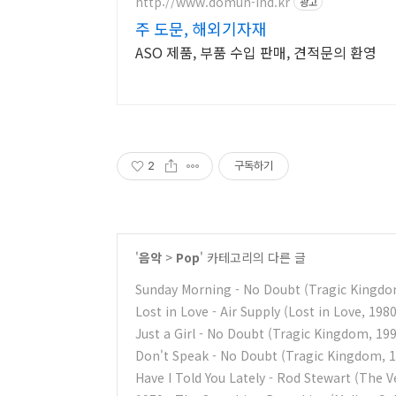
http://www.domun-ind.kr
광고
주 도문, 해외기자재
ASO 제품, 부품 수입 판매, 견적문의 환영
2
구독하기
'
음악
>
Pop
' 카테고리의 다른 글
Sunday Morning - No Doubt (Tragic Kingdo
Lost in Love - Air Supply (Lost in Love, 1980
Just a Girl - No Doubt (Tragic Kingdom, 19
Don't Speak - No Doubt (Tragic Kingdom, 
Have I Told You Lately - Rod Stewart (The V