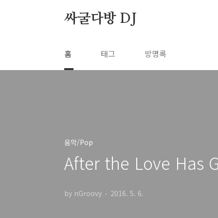
본문 바로가기
싸굴다방 DJ
홈
태그
방명록
음악/Pop
After the Love Has G
by nGroovy
2016. 5. 6.