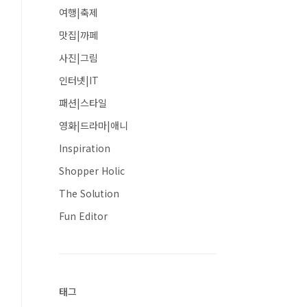
여행|축제
맛집|까페
사진|그림
인터넷|IT
패션|스타일
영화|드라마|애니
Inspiration
Shopper Holic
The Solution
Fun Editor
태그