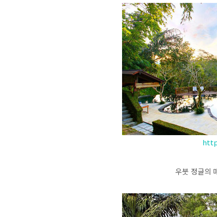
http
우붓 정글의 