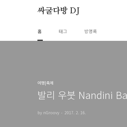
본문 바로가기
싸굴다방 DJ
홈
태그
방명록
여행|축제
발리 우붓 Nandini Bali
by nGroovy
2017. 2. 16.