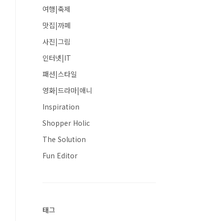
여행|축제
맛집|까페
사진|그림
인터넷|IT
패션|스타일
영화|드라마|애니
Inspiration
Shopper Holic
The Solution
Fun Editor
태그