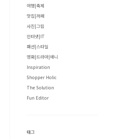
여행|축제
맛집|까페
사진|그림
인터넷|IT
패션|스타일
영화|드라마|애니
Inspiration
Shopper Holic
The Solution
Fun Editor
태그