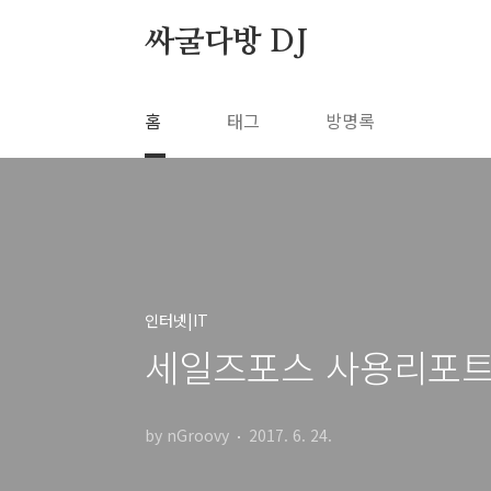
본문 바로가기
싸굴다방 DJ
홈
태그
방명록
인터넷|IT
세일즈포스 사용리포트 
by nGroovy
2017. 6. 24.