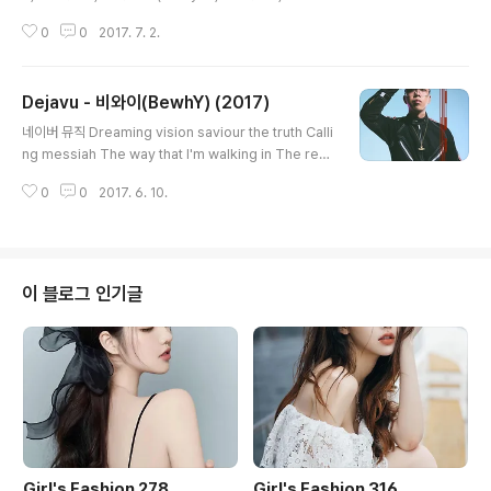
는 노래 (A Daily Song) / 황치열 4) 각 (Angle) / 황치열
0
0
2017. 7. 2.
5) 봄이라서 (One Spring Day) / 황치열 6) 널 위해 배
운 이별 (Goodbye...) / 황치열 7) 사랑 그 한마디 (Alon
e) / 황치열 힘든 하루 끝에 집 앞에 거리를 서성이다 돋아
Dejavu - 비와이(BewhY) (2017)
나는 이 공허함에 그 노래를 um 나도 모르게 또 이렇게 흥
글 내용
얼거리고 있어 아마 너를 애타게 너를 부르듯이 세상에서
네이버 뮤직 Dreaming vision saviour the truth Calli
이 노래가 제일 좋다며 들려주던 함께 듣던 노래 너무 슬픈
ng messiah The way that I'm walking in The rea
이 노래 매일 듣는 이 노래가 또 매일 울려 이 노래가 널 떠
son why I'm talkin’ the only way Eternal life Reviv
올리게 만들어 다 우리 얘기만 같아서 아무리 귀를 ..
0
0
2017. 6. 10.
al Alpha and omega Something that I can not se
e I Just believe I don't watch it 그가 선택한 혁명가
He said You have to run this town 똑같은 쟤넨 변명
만 They will never come around 난 기억해 이 젊은
날 머물진 않지 영원하게 역사들을 찬송하지 눈을 뜰 거야
이 블로그 인기글
One more time 믿음대로만 될지어다 믿음대로만 될지
어다 내 발걸음들이 증명이어..
Girl's Fashion 278
Girl's Fashion 316