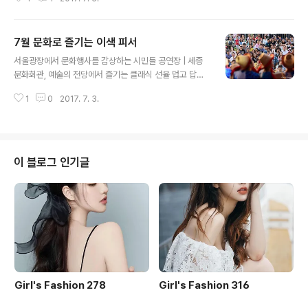
날 수 있다. 7월 한 달간 한강 및 미술관·박물관 등 서울 곳
곳에서 열리는 다양한 장르의 무료 문화행사들을 한 눈에
확인할 수 있는 모바일 특집 페이지가 7월 3일 11번가에
7월 문화로 즐기는 이색 피서
오픈된다. 단, 핫픽은 모바일 전용 메뉴다. 한강에서는 한빛
글 내용
챔버 오케스트라와 팝밴드가 연주하는 영화 음악들을 명장
서울광장에서 문화행사를 감상하는 시민들 공연장 | 세종
면과 함께 보고 듣는 ‘명작영화 OST 콘서트’, 한강 다리 밑
문화회관, 예술의 전당에서 즐기는 클래식 선율 덥고 답답
영화제, 남사당놀이 공연 등이 펼쳐진다. 또 서울 미술관·박
한 집을 벗어나 바다나 계곡으로 떠나고 싶지만, 멀리 떠나
물관에서는 무료 전시회 및 금요 영화제 등 다양한 볼거리
1
0
2017. 7. 3.
기는 부담스러울 때! 더 이상 고민하지 말고 시원한 공연장
가 진행된다. 서울 무료문화행사를 한눈에 볼 수 있는 `모
으로 떠나보자. 세종문화회관에서는 관현악, 피아노 실내
바일 11..
악 등 정통 클래식 공연부터 한국무용까지 다양한 공연을
만나볼 수 있다. 7월 1일에는 피아니스트 김정원과 jbtc
‘팬텀싱어’를 통해 대중에게도 친숙한 베이스 손혜수의 ‘피
이 블로그 인기글
아노로 써내려 간 편지’가 무대에 오른다. 서울시립교향악
단의 ‘실내악 시리즈 5 : 아메리카의 혁신가들’은 15일에
만날 수 있고, 서울시무용단과 외부 아티스트의 콜라보레
이션 공연으로 주목을 받고 있는 ‘더 토핑’은 6~7일 양일
간 진행된다. 예술의전당에서는 오..
Girl's Fashion 278
Girl's Fashion 316