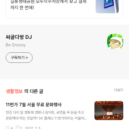
차 검색은 모두의주차장
길동생태공원 모두의주차장에서 찾고 결제
까지 한 번에!
로그 정보
싸굴다방 DJ
Be Groovy
구독하기
더보기
생활정보
의 다른 글
11번가 7월 서울 무료 문화행사
글 내용
한강 다리 밑 영화제 영화나 음악회, 공연을 꼭 돈을 주고
관람해야 하는 것일까? SK 플래닛 11번가에서는 서울에서
진행되는 공짜 영화 및 공연, 음악회 등 정보를 한 번에 만
4
1
2017. 7. 5.