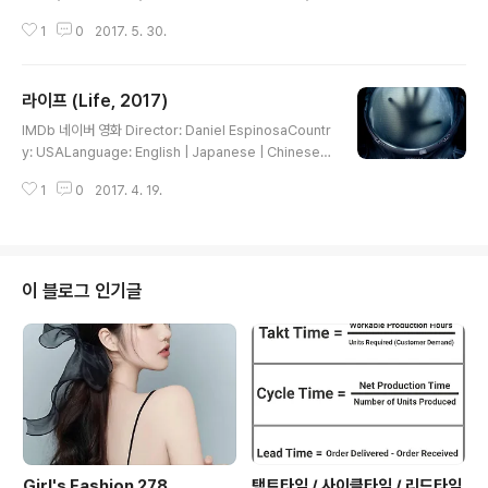
본 영화, 액션 모험, SF 판타지, 액션 공상과학 & 판타지 상
1
0
2017. 5. 30.
여시간 : 1시간 46분 원작자 니헤이 츠토무는 사이버펑크
의 새 지평을 열었다고 평가받는 전설적 크리에이터. 애니
메이션 작업에서는 총감독을 맡아 제작 전반을 지휘했다.
라이프 (Life, 2017)
세기말의 미래. 주인공은 통제 불능의 위험한 구조물로 뒤
글 내용
덮인 세상에서 멸종 직전의 인류를 구할 수 있는 넷 단말 유
IMDb 네이버 영화 Director: Daniel EspinosaCountr
전자를 보유한 인간을 찾아 나선다. 가상세계인 넷스피어
y: USALanguage: English | Japanese | ChineseR
의 붕괴(카오스)로 기저현실(基底現實)은 완전히 망가져
elease Date: 6 April 2017 (South Korea) 가장 위대
있다. 본래 넷스피어에 백신역할을 하는 세이프가드는 넷
1
0
2017. 4. 19.
하고 위험한 발견,6인의 우주인들이 우주에서 판도라의 상
단말유전자를 갖고 있지 않는 자들을 말살하고 있으며 (이
자를 열고 말았다.인류 역사상 가장 위대한 발견을 한 6인
는 사실상 거의 모든인간..
의 우주인 화성에서 발견한 생명체의 등장에 지구 전체가
들뜨지만, 생명체가 움직이기 시작하자 위대한 발견은 곧
가장 위험한 존재가 된다. 순식간에 인류를 위협하는 지능
이 블로그 인기글
과 능력을 지닌 존재로 진화한 생명체 70억 인류를 구하기
위해 6인의 우주인은 결국 목숨을 건 선택의 기로에 놓이
게 된다.
Girl's Fashion 278
택트타임 / 사이클타임 / 리드타임