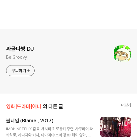
로그 정보
싸굴다방 DJ
Be Groovy
구독하기
더보기
영화|드라마|애니
의 다른 글
블레임 (Blame!, 2017)
글 내용
IMDb NETFLIX 감독: 세시타 히로유키 주연: 사쿠라이 타
카히로, 하나자와 카나, 아마미야 소라 장르: 해외 영화, 일