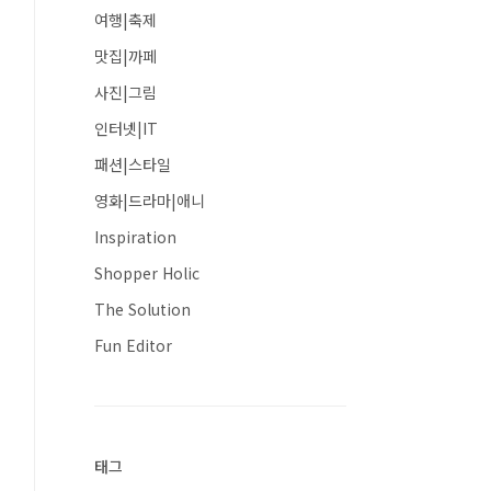
여행|축제
맛집|까페
사진|그림
인터넷|IT
패션|스타일
영화|드라마|애니
Inspiration
Shopper Holic
The Solution
Fun Editor
태그