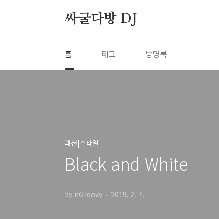
본문 바로가기
싸굴다방 DJ
홈
태그
방명록
패션|스타일
Black and White
by nGroovy
2019. 2. 7.