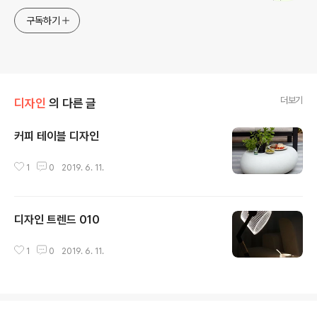
구독하기
더보기
디자인
의 다른 글
커피 테이블 디자인
글 내용
1
0
2019. 6. 11.
디자인 트렌드 010
글 내용
1
0
2019. 6. 11.