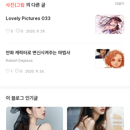
더보기
사진|그림
의 다른 글
Lovely Pictures 033
글 내용
0
0
2020. 9. 29.
만화 캐릭터로 변신시켜주는 마법사
글 내용
Robert Dejesus
1
0
2020. 9. 26.
이 블로그 인기글