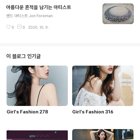
보고 했었는데... 얼마 지나지 않아 무트코인까지 하고 나니
아름다운 흔적을 남기는 아티스트
흥미가 시들해졌고 플레이 시간 대비 섬의 모양새가 나아
글 내용
지지 않는 것에 지쳐 그만 빠이빠이~~~ 잠깐이나마 해봐
랜드 아티스트 Jon Foreman
서 알지 동영상에 나오는 휘향찬란한 섬의 디테일에 그냥
뭐 털썩 ㅠㅜ 순간 다시 도전해보고픈 맘이 불쑥불쑥 했으
0
0
2020. 10. 9.
나 약간의 노가다 후엔 지쳐서 내 머리속에 남는 메아리...
'넌 못해 이건 어려운 게임이야~~~~' 뭐 또 한참이 지난
후에 우연찮게 접한 ..
이 블로그 인기글
Girl's Fashion 278
Girl's Fashion 316