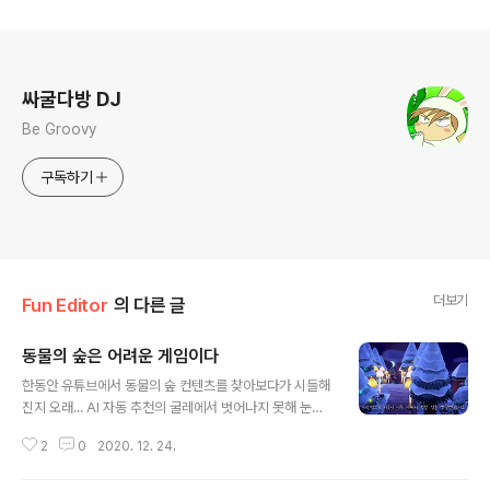
로그 정보
싸굴다방 DJ
Be Groovy
구독하기
더보기
Fun Editor
의 다른 글
동물의 숲은 어려운 게임이다
글 내용
한동안 유튜브에서 동물의 숲 컨텐츠를 찾아보다가 시들해
진지 오래... AI 자동 추천의 굴레에서 벗어나지 못해 눈에
도 띄지 않던 동물의 숲 컨텐츠를 우연찮게 봤는데... 음...
2
0
2020. 12. 24.
역시 동물의 숲은 어려운 게임이였던 것이다. 처음 모동숲
할땐 이것 저것 참고해가면서 강도 만들고 이것저것 꾸며