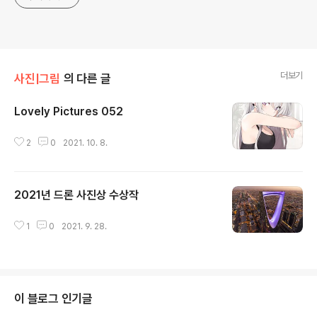
더보기
사진|그림
의 다른 글
Lovely Pictures 052
글 내용
2
0
2021. 10. 8.
2021년 드론 사진상 수상작
글 내용
1
0
2021. 9. 28.
이 블로그 인기글