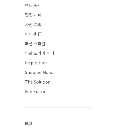
여행|축제
맛집|까페
사진|그림
인터넷|IT
패션|스타일
영화|드라마|애니
Inspiration
Shopper Holic
The Solution
Fun Editor
태그