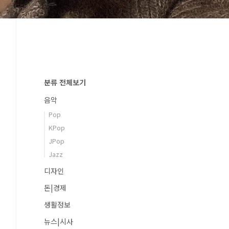
분류 전체보기
음악
Pop
KPop
JPop
Jazz
디자인
돈|경제
생활정보
뉴스|시사