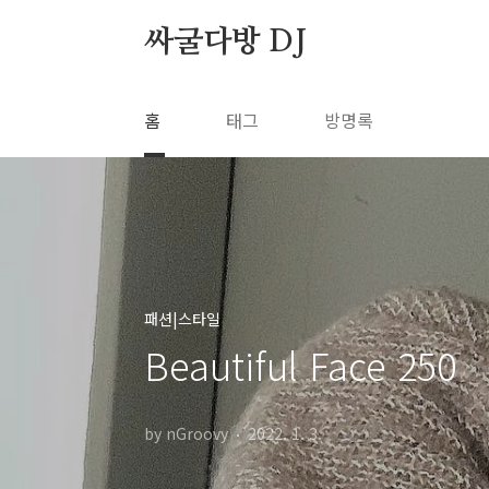
본문 바로가기
싸굴다방 DJ
홈
태그
방명록
패션|스타일
Beautiful Face 250
by nGroovy
2022. 1. 3.