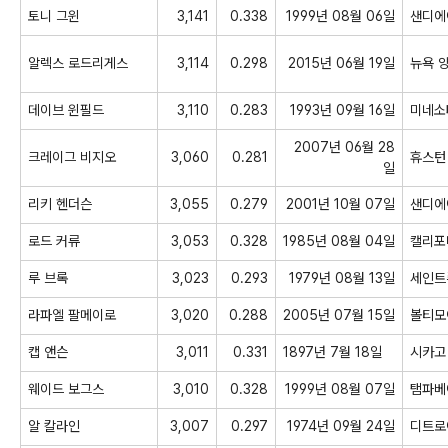
토니
그윈
3,141
0.338
1999년 08월 06일
샌디에
알렉스
로드리게스
3,114
0.298
2015년 06월 19일
뉴욕
데이브
윈필드
3,110
0.283
1993년 09월 16일
미네소
2007년 06월 28
크레이그
비지오
3,060
0.281
휴스턴
일
리키
헨더슨
3,055
0.279
2001년 10월 07일
샌디에
로드
커류
3,053
0.328
1985년 08월 04일
캘리포
루
브록
3,023
0.293
1979년 08월 13일
세인트
라파엘
팔메이로
3,020
0.288
2005년 07월 15일
볼티모
캡
앤슨
3,011
0.331
1897
년
7
월
18
일
시카고
웨이드
보그스
3,010
0.328
1999년 08월 07일
탬파베
알
칼라인
3,007
0.297
1974년 09월 24일
디트로