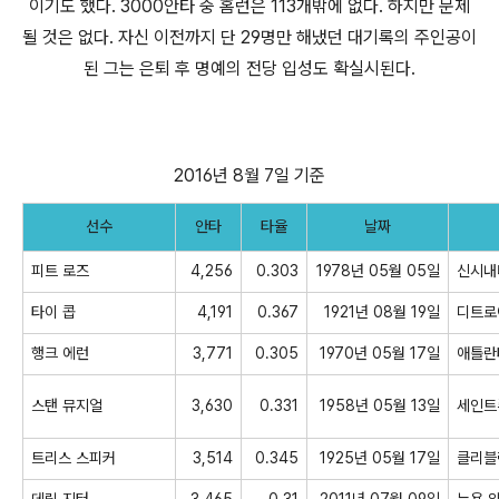
이기도 했다. 3000안타 중 홈런은 113개밖에 없다. 하지만 문제
될 것은 없다. 자신 이전까지 단 29명만 해냈던 대기록의 주인공이
된 그는 은퇴 후 명예의 전당 입성도 확실시된다.
2016년 8월 7일 기준
선수
안타
타율
날짜
피트
로즈
4,256
0.303
1978년 05월 05일
신시내
타이
콥
4,191
0.367
1921년 08월 19일
디트로
행크
에런
3,771
0.305
1970년 05월 17일
애틀란
스탠
뮤지얼
3,630
0.331
1958년 05월 13일
세인트
트리스
스피커
3,514
0.345
1925년 05월 17일
클리블
데릭
지터
3,465
0.31
2011년 07월 09일
뉴욕