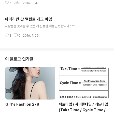
6
0
2016. 8. 4.
즈를 만들었다. 1단계: 막 서로에게 파고든 상태로, 이보다
행복하거나 편할 수 없다. 2단계: 10분 내에 모든 부위가
땀에 젖기 시작한다. 3단계: 둘 사이의 적당한 거리를 유지
아메리칸 갓 탤런트 개그 마임
하는 건 간단한 일이 아니다. "돌아와!" "저리 가!" 4단계:
글 내용
마침내 둘 다 깊이 잠들었을 때, 갑자기 한 명이 이상한 자
사람들을 웃겨줄 수 있는 게 진정한 재능인듯 합니다 ^^*
세를 취하며 다른 한 명의 잠을 깨운다. 5단계: 혹은 외마디
잠꼬대를 지른다. 6단계: 1~5단계를 여러 차례 겪으면 혼
3
0
2016. 7. 25.
자 자는 것을 정말 감사하게 여기게 된다. 그러나 이 마음은
오래가지 않는다. 결과적으로는 정말..
이 블로그 인기글
Girl's Fashion 278
택트타임 / 사이클타임 / 리드타임
(Takt Time / Cycle Time / L