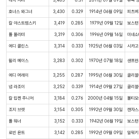
호너스
와그너
3,430
0.329
1914년 06월 09일
피츠버
칼
야스트렘스키
3,419
0.285
1979년 09월 12일
보스턴
폴
몰리터
3,319
0.306
1996년 09월 16일
미네소
에디
콜린스
3,314
0.333
1925년 06월 03일
시카고
윌리
메이스
3,283
0.302
1970년 07월 18일
샌프란
에디
머레이
3,255
0.287
1995년 06월 30일
클리블
냅
라조이
3,252
0.339
1914년 09월 27일
클리블
칼
립켄
주니어
3,184
0.276
2000년 04월 15일
볼티모
조지
브렛
3,154
0.305
1992년 09월 30일
캔자스
폴
워너
3,152
0.333
1942년 06월 19일
보스턴
로빈
욘트
3,142
0.285
1992년 09월 09일
밀워키