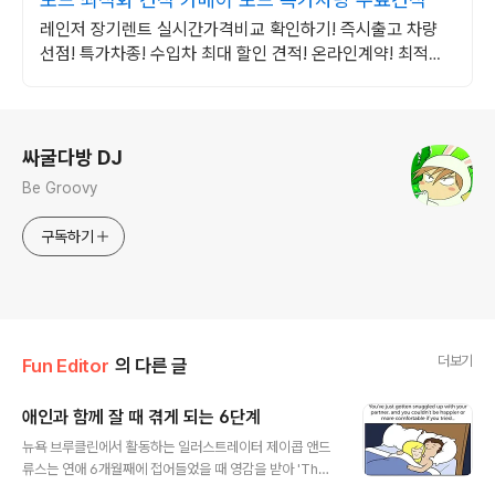
레인저 장기렌트 실시간가격비교 확인하기! 즉시출고 차량
선점! 특가차종! 수입차 최대 할인 견적! 온라인계약! 최적가
프로모션 차량 빠른출고 선점하세요.
로그 정보
싸굴다방 DJ
Be Groovy
구독하기
더보기
Fun Editor
의 다른 글
애인과 함께 잘 때 겪게 되는 6단계
글 내용
뉴욕 브루클린에서 활동하는 일러스트레이터 제이콥 앤드
류스는 연애 6개월째에 접어들었을 때 영감을 받아 'The
6 Stages Of Sleeping With Another Person' 시리