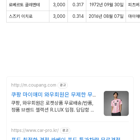
로베르토
클레멘테
3,000
0.317
1972년 09월 30일
피츠버
스즈키
이치로
3,000
0.314
2016년 08월 07일
마이애
http://m.coupang.com
광고
쿠팡 마이애미 와우회원은 무제한 무료
배송
쿠팡, 와우회원은 로켓상품 무료배송/반품,
정품 브랜드 셀렉션 R.LUX 입점. 답답함 없
는 편안함, 와우회원이라면 무료배송으로 경
험하세요.
https://www.car-pro.kr/
광고
포드 최적화 견적 카베이 포드 특가차량 무료견적