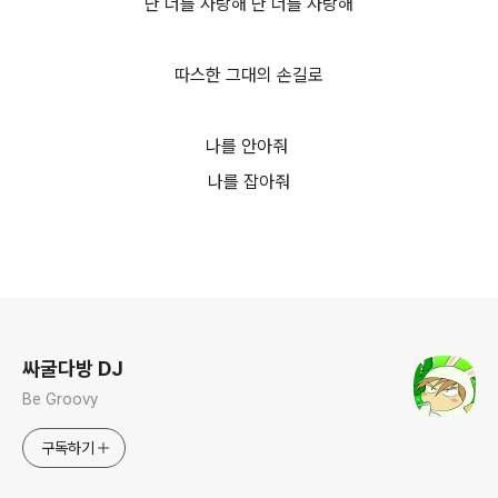
난 너를 사랑해 난 너를 사랑해
따스한 그대의 손길로
나를 안아줘
나를 잡아줘
로그 정보
싸굴다방 DJ
Be Groovy
구독하기