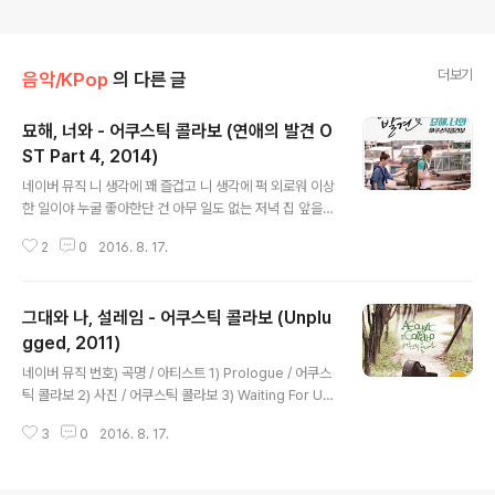
더보기
음악/KPop
의 다른 글
묘해, 너와 - 어쿠스틱 콜라보 (연애의 발견 O
ST Part 4, 2014)
글 내용
네이버 뮤직 니 생각에 꽤 즐겁고 니 생각에 퍽 외로워 이상
한 일이야 누굴 좋아한단 건 아무 일도 없는 저녁 집 앞을
걷다 밤 공기가 좋아서 뜬금없이 이렇게 니가 보고 싶어 참
2
0
2016. 8. 17.
묘한 일이야 사랑은 좋아서 그립고 그리워서 외로워져 이
게 다 무슨 일일까 내 맘이 내 맘이 아닌걸 이제와 어떡해
모든 시간 모든 공간 내 주위엔 온통 너뿐인 것 같아 묘해
그대와 나, 설레임 - 어쿠스틱 콜라보 (Unplu
보고 싶어 신기하고 신기해서 보고 싶고 그러다 한 순간 미
친 듯 불안하고 아무렇지도 않은데 햇살에 울컥 눈물이 날
gged, 2011)
글 내용
것 같고 그러다가 니 전화 한 통에 다 낫고 참 묘한 일이야
네이버 뮤직 번호) 곡명 / 아티스트 1) Prologue / 어쿠스
사랑은 아파서 고맙고 고마워서 대견해져 이게 다 무슨 일
틱 콜라보 2) 사진 / 어쿠스틱 콜라보 3) Waiting For U /
일까 이 길이 그 길이 아닌걸 모르고 떠나온 여행처럼 낯설
어쿠스틱 콜라보 4) 그대와 나, 설레임 (Feat. 소울맨) / 어
지만 그래서 한번 더 가보고 싶어져 너와 이렇게 너를 바라
3
0
2016. 8. 17.
쿠스틱 콜라보 5) Forest / 어쿠스틱 콜라보 6) My Fooli
볼 때 뭐랄까 나는..
sh Heart / 어쿠스틱 콜라보 7) 한 여름 밤의 꿈 / 어쿠스
틱 콜라보 8) Love Valentine / 어쿠스틱 콜라보 9) Pro