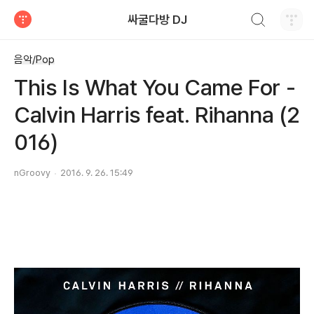
검색하기
싸굴다방 DJ
티스토리
음악/Pop
This Is What You Came For -
Calvin Harris feat. Rihanna (2
016)
nGroovy
2016. 9. 26. 15:49