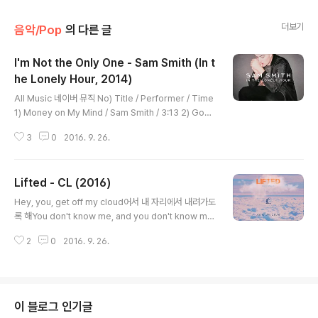
더보기
음악/Pop
의 다른 글
I'm Not the Only One - Sam Smith (In t
he Lonely Hour, 2014)
글 내용
All Music 네이버 뮤직 No) Title / Performer / Time
1) Money on My Mind / Sam Smith / 3:13 2) Good
Thing / Sam Smith / 3:21 3) Stay with Me / Sam S
3
0
2016. 9. 26.
mith / 2:52 4) Leave Your Lover / Sam Smith / 3:
08 5) I'm Not the Only One / Sam Smith / 3:59 6)
I've Told You Now / Sam Smith / 3:30 7) Like I Ca
Lifted - CL (2016)
n / Sam Smith / 2:47 8) Life Support / Sam Smith
글 내용
/ 2:53 9) Not in That Way / Sam Smith / 2:52 10) L
​Hey, you, get off my cloud어서 내 자리에서 내려가도
ay Me Down /..
록 해You don't know me, and you don't know my
style넌 날 모르잖아, 내 스타일도 이해하지 못 하잖아Get
2
0
2016. 9. 26.
tin' lifted, never coming down이렇게 계속 붕 뜬 기
분으로, 내려가지 않을꺼야Gettin' lifted​이렇게 성공하고
있지 Gettin' dumb on the drum rum-pum-pum-p
um-pum드럼의 울림이 날 멍하게 만드네, 럼이 나를 계속
때려주네​Better run, when I come, what a bomb b
이 블로그 인기글
omb어서 도망치는게 좋아, 내가 등장할때면 마치 폭발이