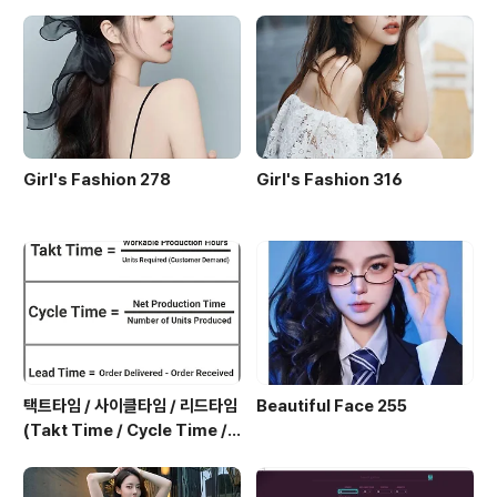
일어나는 느낌이지Sippin' on coke and rum, gettin'
so drun..
Girl's Fashion 278
Girl's Fashion 316
택트타임 / 사이클타임 / 리드타임
Beautiful Face 255
(Takt Time / Cycle Time / L
ead Time)