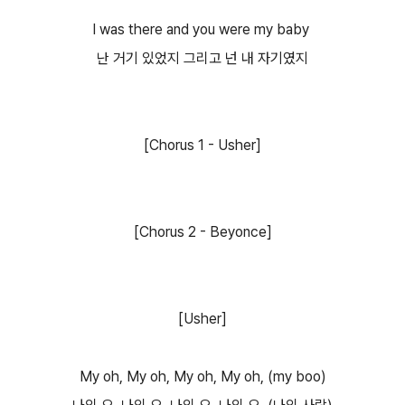
I was there and you were my baby
난 거기 있었지 그리고 넌 내 자기였지
[Chorus 1 - Usher]
[Chorus 2 - Beyonce]
[Usher]
My oh, My oh, My oh, My oh, (my boo)