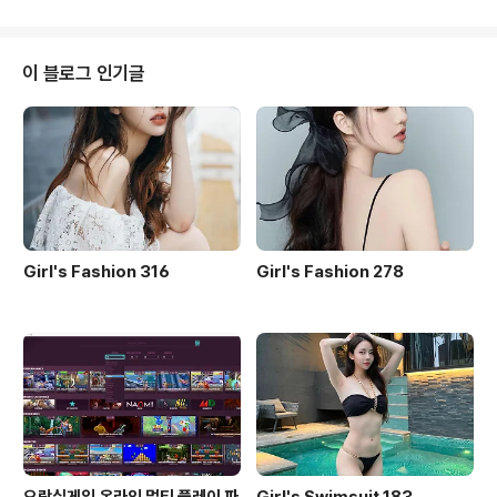
on Mraz / 4:05 7) Details in the Fabric / Jason Mr
az feat: James Morrison / 5:45 8) Coyotes / Jas
on Mraz / 3:38 9) Only Human / Jason Mraz / 4:0
이 블로그 인기글
2 10)..
Girl's Fashion 316
Girl's Fashion 278