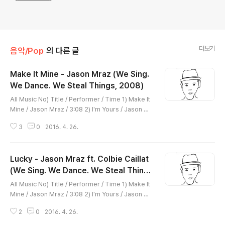
더보기
음악/Pop
의 다른 글
Make It Mine - Jason Mraz (We Sing.
We Dance. We Steal Things, 2008)
글 내용
All Music No) Title / Performer / Time 1) Make It
Mine / Jason Mraz / 3:08 2) I'm Yours / Jason Mr
az / 4:02 3) Lucky / Jason Mraz feat: Colbie Caill
3
0
2016. 4. 26.
at / 3:09 4) Butterfly / Jason Mraz / 5:00 5) Live
High / Jason Mraz / 4:12 6) Love for a Child / Jas
on Mraz / 4:05 7) Details in the Fabric / Jason Mr
Lucky - Jason Mraz ft. Colbie Caillat
az feat: James Morrison / 5:45 8) Coyotes / Jas
on Mraz / 3:38 9) Only Human / Jason Mraz / 4:0
(We Sing. We Dance. We Steal Thing
글 내용
2 10)..
s, 2008)
All Music No) Title / Performer / Time 1) Make It
Mine / Jason Mraz / 3:08 2) I'm Yours / Jason Mr
az / 4:02 3) Lucky / Jason Mraz feat: Colbie Caill
2
0
2016. 4. 26.
at / 3:09 4) Butterfly / Jason Mraz / 5:00 5) Live
High / Jason Mraz / 4:12 6) Love for a Child / Jas