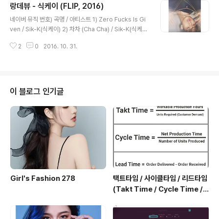
랑데뷰 - 식케이 (FLIP, 2016)
맘일걸 한순간 남자라는 이름 아래 Rival돼 치명적인 저 미
글 내용
소는 Dangerous (She’s so dangerous) Oh 온몸이
네이버 뮤직 번호) 곡명 / 아티스트 1) Zero Fucks Is Gi
짜릿해져 ‘아이야’ 오네 Oh, Girl 두 눈을 뗄 수 없어 난 멀
ven / Sik-K(식케이) 2) 차차 (Cha Cha) / Sik-K(식케
리서도 다 느껴져 도도한 그 표정 뒤에 숨겨놓은 미소가 나
이) 3) 랑데뷰 (Rendezvous) / Sik-K(식케이) 4) No W
를 향한 것 같은데 확실..
2
0
2016. 10. 31.
here (Feat. 로꼬) / Sik-K(식케이) 5) 다른척해 (Act Dif
ferent) (Feat. Mac Kidd) / Sik-K(식케이) 6) God Da
mn / Sik-K(식케이) 7) Habibi / Sik-K(식케이) 8) Don
`t Play (Feat. punchnello) / Sik-K(식케이) 9) I Call It
Love / Sik-K(식케이) 10) 알콜은 싫지만 주면 마실 수 밖
이 블로그 인기글
에 (Feat. 박재범) / Sik-K(식케이) 11) #yelowsmobb
i..
Girl's Fashion 278
택트타임 / 사이클타임 / 리드타임
(Takt Time / Cycle Time / L
ead Time)