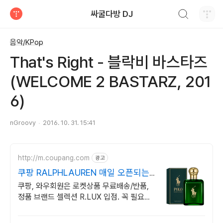
검색하기
싸굴다방 DJ
티스토리
음악/KPop
That's Right - 블락비 바스타즈
(WELCOME 2 BASTARZ, 201
6)
nGroovy
2016. 10. 31. 15:41
http://m.coupang.com
광고
쿠팡 RALPHLAUREN 매일 오픈되는
와우회원 특가
쿠팡, 와우회원은 로켓상품 무료배송/반품,
정품 브랜드 셀렉션 R.LUX 입점. 꼭 필요한
제품은 쿠팡에서 더 저렴하게, 로켓배송으로
더 빠르게!