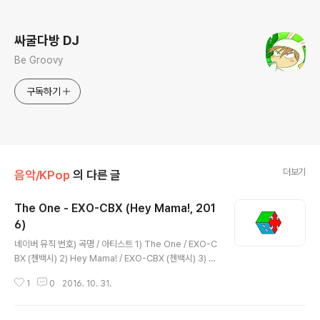
로그 정보
싸굴다방 DJ
Be Groovy
구독하기
더보기
음악/KPop
의 다른 글
The One - EXO-CBX (Hey Mama!, 201
6)
글 내용
네이버 뮤직 번호) 곡명 / 아티스트 1) The One / EXO-C
BX (첸백시) 2) Hey Mama! / EXO-CBX (첸백시) 3) R
hythm After Summer / EXO-CBX (첸백시) 4) Juliet
1
0
2016. 10. 31.
/ EXO-CBX (첸백시) 5) Cherish / EXO-CBX (첸백시)
봐봐 마술같이 한순간 빨려 들어 마치 모두가 짠 듯이 그녈
보네 머리를 쓸어 넘기니 모두 놀래 The truth is 다 같은