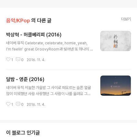
더보기
음악/KPop
의 다른 글
박상혁 - 허클베리피 (2016)
글 내용
네이버 뮤직 Celebrate, celebrate, homie, yeah,
I'm feelin' great GroovyRoom과 빚어낸 또 하나의 ki
lling track 잘 안 나와 TV엔, 그래서 다들 신기해해 어떻
1
0
2016. 11. 4.
게 분신이 30초 만에 매진되는지에 대해 그냥 존나 잘 하
는 거지, 이 븅신아 다른 이유를 찾으려고 애쓰지 마, 이 븅
신아 내가 실력이 안 돼서 언더에 남아있는 거래 그 말을 악
달밤 - 영준 (2016)
스홀에서 2,000명과 의논해볼게 Somebody say 보여
글 내용
주고 증명해 그래서 보여주고 증명한 지 어느덧 9년째 9장
네이버 뮤직 서늘한 가을밤 그 사이로 떠오르는 슬픈 얼굴
의 앨범, 분신, Mic Swagger 밖에 영원히 비 와도 내가
많이 미워했던 사람 사랑했던 그 사람이 나를 울려요 그대
랩 하는 순간엔 nice weather I’m not a trendsetter,
도 바라보나요 내 맘을 흔들고 떠나던 계절에 서린 하얀 달
not a fuckin’ fashion killer ..
1
0
2016. 11. 4.
이 오늘 이 밤도 떠올랐어요 그대를 기다리던 골목길 떨리
는 마음에 밤을 새워 쓰던 편지들 그리움 가득 담긴 지난날
들을 밤하늘에 날려 보내요 아직도 생각이 나요 내 맘도 모
르고 돌아선 그대를 비춰주던 달이 그 날 밤처럼 떠올랐어
요 그대를 기다리던 골목길 떨리는 마음에 밤을 새워 쓰던
이 블로그 인기글
편지들 그리움 가득 담긴 지난날들을 밤하늘에 날려 보내