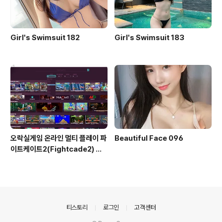
Girl's Swimsuit 182
Girl's Swimsuit 183
오락실게임 온라인 멀티 플레이 파
Beautiful Face 096
이트케이트2(Fightcade2) 설
치 및 ROM 자동 설치
의안내
티스토리
로그인
고객센터