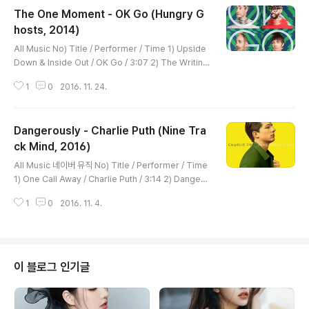
The One Moment - OK Go (Hungry G
hosts, 2014)
글 내용
All Music No) Title / Performer / Time 1) Upside
Down & Inside Out / OK Go / 3:07 2) The Writin
g's On the Wall / OK Go / 3:33 3) Another Set of I
1
0
2016. 11. 24.
ssues / OK Go / 3:57 4) Turn Up the Radio / OK
Go / 2:56 5) Obsession / OK Go / 3:08 6) I'm Not
Through / OK Go / 3:36 7) Bright as Your Eyes /
Dangerously - Charlie Puth (Nine Tra
OK Go / 2:54 8) I Won't Let You Down / OK Go /
3:42 9) The One Moment / OK Go / 3:42 10) If I H
ck Mind, 2016)
글 내용
ad a Mountain ..
All Music 네이버 뮤직 No) Title / Performer / Time
1) One Call Away / Charlie Puth / 3:14 2) Dangero
usly / Charlie Puth / 3:19 3) Marvin Gaye / Charli
1
0
2016. 11. 4.
e Puth / 3:10 4) Losing My Mind / Charlie Puth /
3:32 5) We Don't Talk Anymore / Charlie Puth /
3:37 6) My Gospel / Charlie Puth / 3:30 7) Up All
Night / Charlie Puth / 3:10 8) Left Right Left / Cha
rlie Puth / 3:26 9) Then There's You / Charlie Put
이 블로그 인기글
h / 3..