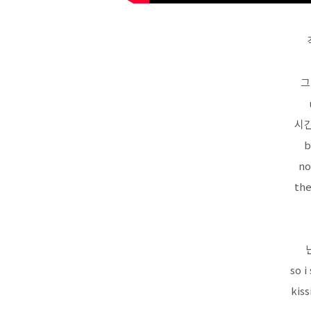
그
시간
b
no
the
so 
kiss