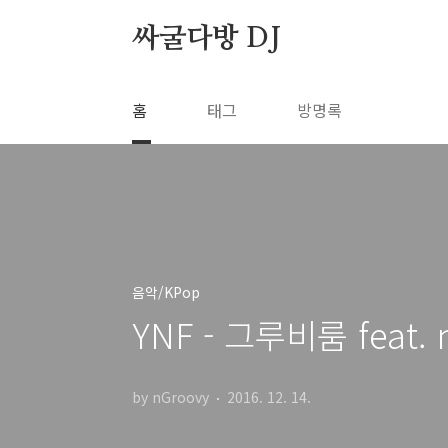
본문 바로가기
싸굴다방 DJ
홈
태그
방명록
음악/KPop
YNF - 그루비룸 feat. n
by nGroovy
2016. 12. 14.