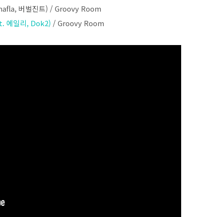
 nafla, 버벌진트) / Groovy Room
at. 에일리, Dok2)
/ Groovy Room