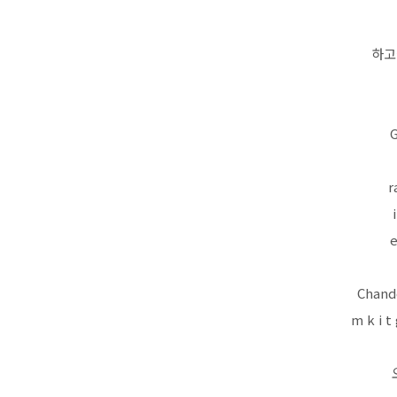
하고
r
e
Chand
m k i 