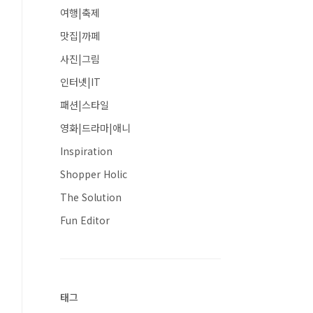
여행|축제
맛집|까페
사진|그림
인터넷|IT
패션|스타일
영화|드라마|애니
Inspiration
Shopper Holic
The Solution
Fun Editor
태그