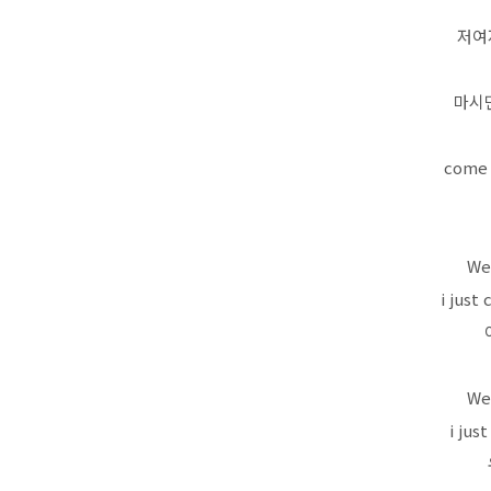
저여
마시
come 
We 
i just
We 
i jus