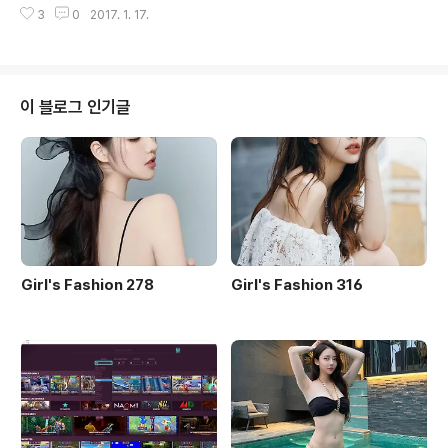
둠이 날 감싸도 너만은 절대로 놓치지 않을 거야..
3
0
2017. 1. 17.
(Lonely Love) / 서현 (SEOHYUN) 5) Love & Affect
ion / 서현 (SEOHYUN) 6) Bad Love / 서현 (SEOHY
UN) 7) 달빛 (Moonlight) / 서현 (SEOHYUN) 늦었다는
그런 눈빛은 말아줘 baby baby 떠나지 말라던 그대 말이
맞았어 yeah yeah 네 사랑이 부담스러 벗어나려고 했어
이 블로그 인기글
했어 모두 미안해 내가 틀렸어 너 없인 난 안 돼 첨부터 다
시 시작하면 안 되니 Please 네가 사랑한 너무 사랑한 내
부탁이야 Don..
Girl's Fashion 278
Girl's Fashion 316