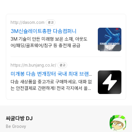
http://dasom.com
광고
3M신슐레이트총판 다솜컴퍼니
3M 기술이 만든 미래형 보온 소재, 아웃도
어/패딩/골프웨어/침구 등 충전재 공급
https://m.bunjang.co.kr/
광고
미개봉 다솜 번개장터 국내 최대 브랜
드 중고거래
다솜 새상품을 중고가로 구매하세요. 대화 없
는 안전결제로 간편하게! 전국 각지에서 올라
오는 전국구 최다 상품 매일 10만 개 이상의
신규 상품 업로드
로그 정보
싸굴다방 DJ
Be Groovy