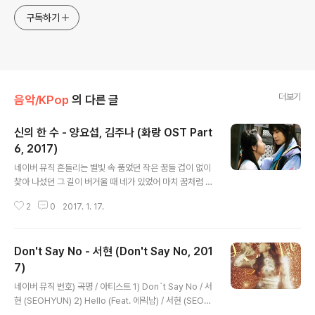
구독하기
더보기
음악/KPop
의 다른 글
신의 한 수 - 양요섭, 김주나 (화랑 OST Part
6, 2017)
글 내용
네이버 뮤직 흔들리는 별빛 속 품었던 작은 꿈들 겁이 없이
찾아 나섰던 그 길이 버거울 때 네가 있었어 마치 꿈처럼 그
때 알게 된 또 다른 세상 깨져버렸던 맘의 조각도 너의 숨결
2
0
2017. 1. 17.
에 빛이 되었던 난 너 하나만 있으면 돼 저 별을 쫓아 하늘
위 걸어둔 꿈 닿을 때까지 어둠이 날 감싸도 너만은 절대로
놓치지 않을 거야 You’ll always be mine 워 에 오 오에
Don't Say No - 서현 (Don't Say No, 201
오 워어어어 워어어어 더 가까이 와줘 거친 운명이 나의 정
해진 길이라면 답은 하나 나를 비추는 너라는 신의 한 수 자
7)
글 내용
꾸만 내 맘 되물어 봐도 누가 뭐래도 결국 난 너야 멈출 수
네이버 뮤직 번호) 곡명 / 아티스트 1) Don`t Say No / 서
없는 모래시계 속 남은 내 삶에 그 시간 끝에 난 너 하나만
현 (SEOHYUN) 2) Hello (Feat. 에릭남) / 서현 (SEOH
있으면 돼 저 별을 쫓아 하늘 위 걸어둔 꿈 닿을 때까지 어
YUN) 3) Magic / 서현 (SEOHYUN) 4) 혼자 하는 사랑