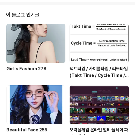
6) American Hearts / Air Supply / 3:13 7) Chance
s / Air Supply / 3:31 8) Old Habits Die Hard / Air
Supply / 3:03 9) I Can't Get Excited / Air Supply /
이 블로그 인기글
5..
Girl's Fashion 278
택트타임 / 사이클타임 / 리드타임
(Takt Time / Cycle Time / L
ead Time)
Beautiful Face 255
오락실게임 온라인 멀티 플레이 파