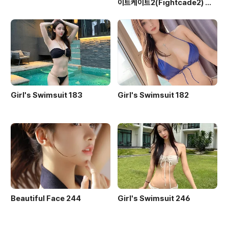
이트케이트2(Fightcade2) 설
치 및 ROM 자동 설치
Girl's Swimsuit 183
Girl's Swimsuit 182
Beautiful Face 244
Girl's Swimsuit 246