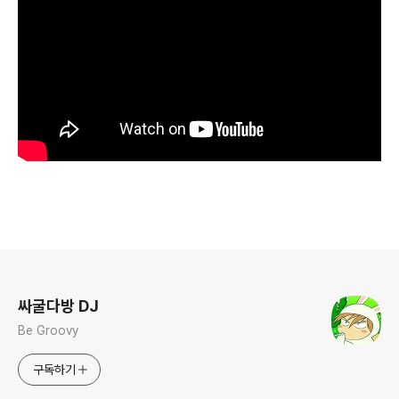
로그 정보
싸굴다방 DJ
Be Groovy
구독하기