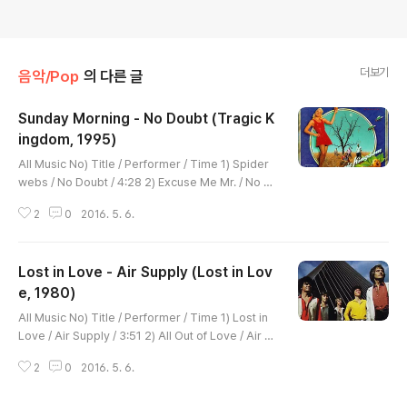
더보기
음악/Pop
의 다른 글
Sunday Morning - No Doubt (Tragic K
ingdom, 1995)
글 내용
All Music No) Title / Performer / Time 1) Spider
webs / No Doubt / 4:28 2) Excuse Me Mr. / No D
oubt / 3:04 3) Just a Girl / No Doubt / 3:29 4) Ha
2
0
2016. 5. 6.
ppy Now? / No Doubt / 3:43 5) Different People
/ No Doubt / 4:34 6) Hey You / No Doubt / 3:34
7) The Climb / No Doubt / 6:37 8) Sixteen / No D
Lost in Love - Air Supply (Lost in Lov
oubt / 3:21 9) Sunday Morning / No Doubt / 4:33
10) Don't Speak / No Doubt / 4:23 11) You Can D
e, 1980)
글 내용
o It / No Doubt /..
All Music No) Title / Performer / Time 1) Lost in
Love / Air Supply / 3:51 2) All Out of Love / Air S
upply / 3:59 3) Every Woman in the World / Air S
2
0
2016. 5. 6.
upply / 3:33 4) Just Another Woman / Air Supply
/ 3:51 5) Having You Near Me / Air Supply / 4:03