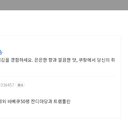
송
넘김을 경험하세요. 은은한 향과 깔끔한 맛, 쿠팡에서 당신의 취
9336457
광고
 야외 바베큐50평 잔디마당과 트램폴린