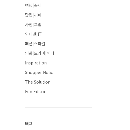
여행|축제
맛집|까페
사진|그림
인터넷|IT
패션|스타일
영화|드라마|애니
Inspiration
Shopper Holic
The Solution
Fun Editor
태그