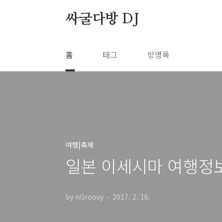
본문 바로가기
싸굴다방 DJ
홈
태그
방명록
여행|축제
일본 이세시마 여행정
by nGroovy
2017. 2. 16.