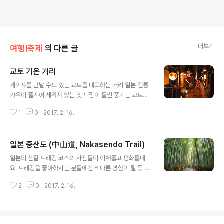
더보기
여행|축제
의 다른 글
교토 기온 거리
글 내용
게이샤를 만날 수도 있는 교토를 대표하는 거리 일본 전통
가옥이 줄지어 세워져 있는 옛 느낌이 물씬 풍기는 교토의
거리. 고급 음식점이나 찻집이 많다. 또한 게이샤의 거리로
1
0
2017. 2. 16.
도 유명하여 걷다가 마이코(게이샤 연습생)와 게이샤를 구
경할 수 있다. 혹시 게이샤의 무대를 보고 싶다면 마이코가
보여주는 교마이춤을 비롯해 7가지 전통예술을 감상할 수
일본 중산도 (中山道, Nakasendo Trail)
있는 를 추천한다. 주소 : 교토시 히가시야마구 기온마치키
글 내용
타가와, 기온마치미나미가와 찾아가는 길 JR 교토역에서
일본의 산길 트래킹 코스의 사진들이 이채롭고 평화롭네
시영버스 206계통 히가시야마도리 기타오지 버스터미널
요. 트래킹을 좋아하시는 분들에겐 색다른 경험이 될 듯 하
행으로 20분, 기온 하차 바로
네요. OKU JAPAN 우리나라에도 아름다운 숲과 길이 많
2
0
2017. 2. 16.
습니다. 사진 한 장으로도 가고싶은 맘이 불쑥불쑥 드는 우
리나라 길이 많아졌으면 좋겠네요.