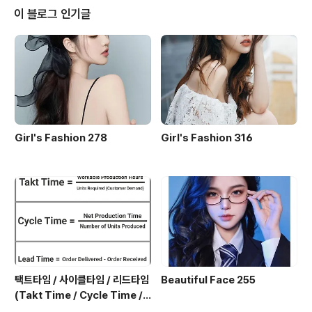
that lean Trippin on that lean 별 따러 가지 Bitch I'm
이 블로그 인기글
flexin with my B Bitc..
Girl's Fashion 278
Girl's Fashion 316
택트타임 / 사이클타임 / 리드타임
Beautiful Face 255
(Takt Time / Cycle Time / L
ead Time)