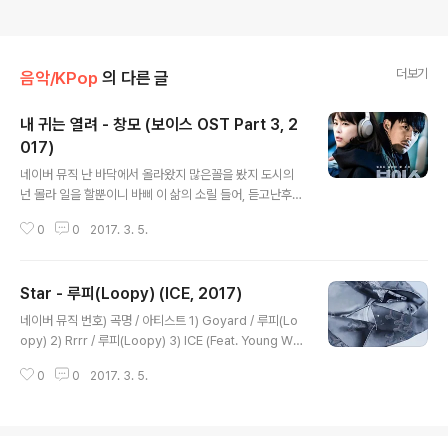
더보기
음악/KPop
의 다른 글
내 귀는 열려 - 창모 (보이스 OST Part 3, 2
017)
글 내용
네이버 뮤직 난 바닥에서 올라왔지 많은꼴을 봤지 도시의
넌 몰라 일을 할뿐이니 바삐 이 삶의 소릴 들어, 듣고난후
카피 한 걸 마이크에 뱉어 덕에 여기 올라왔지 돈 벌어 나는
0
0
2017. 3. 5.
진실해 돈엔 신실해 지금이 golden time 나는 그 시간을
지켜내 해내지 결국엔, 난 투명해 나의 믿음에 내 신조 그리
고 내가 만들어내는 리듬에 기회를 놓치지않아 깨어있네 2
Star - 루피(Loopy) (ICE, 2017)
4 깊은 밤을 손에 잡아 때론 마주해 공포 허나 넌 아직 몰라
글 내용
내가 미친개인걸 난 멈출수 없어, 보고 가야겠어 내가 해낸
네이버 뮤직 번호) 곡명 / 아티스트 1) Goyard / 루피(Lo
모습 got my ambition, 거에 두지 시선 끝났어 티져 따라
opy) 2) Rrrr / 루피(Loopy) 3) ICE (Feat. Young We
와 잡아 이 손 그저 볼수 있어 듣기만해도 이 sound 저 미
st) / 루피(Loopy) 4) Problems / 루피(Loopy) 5) Sta
랠 쫓아 그 신원미상 모든 것을 보려해 모든 것을 듣고파 이
0
0
2017. 3. 5.
r / 루피(Loopy) 6) Blacklist (Feat. nafla) / 루피(Loo
삶 속의 모든 것을 보려해 모든 것을 듣고파 ..
py) 빛나는 star Ya trippin on that lean 별 따러 가지 Y
eh I'm flexin with ma G Bitch I'm poppin with you
r shit Poppin with your shit But ain't no trippin on