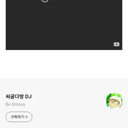
로그 정보
싸굴다방 DJ
Be Groovy
구독하기