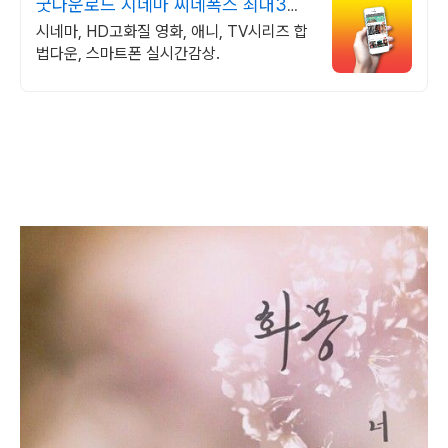
굿다운로드 시네마 씨네폭스 최대3만
원+10%추가적립
시네마, HD고화질 영화, 애니, TV시리즈 합
법다운, 스마트폰 실시간감상.