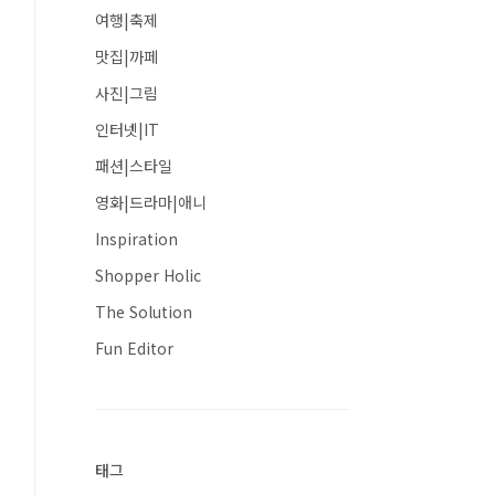
여행|축제
맛집|까페
사진|그림
인터넷|IT
패션|스타일
영화|드라마|애니
Inspiration
Shopper Holic
The Solution
Fun Editor
태그