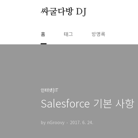
본문 바로가기
싸굴다방 DJ
홈
태그
방명록
인터넷|IT
Salesforce 기본 사
by nGroovy
2017. 6. 24.