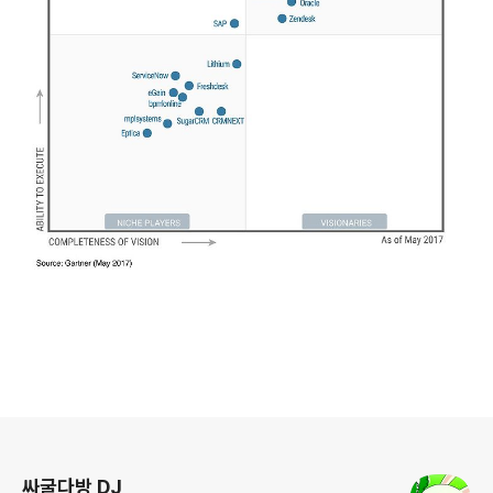
로그 정보
싸굴다방 DJ