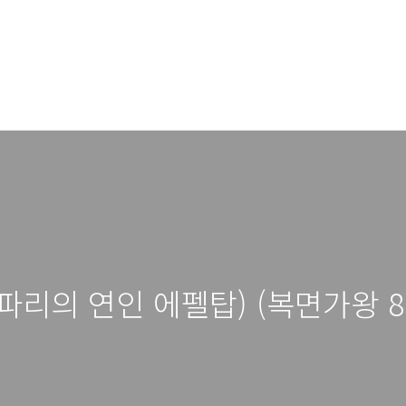
파리의 연인 에펠탑) (복면가왕 82회