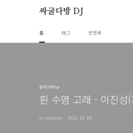
본문 바로가기
싸굴다방 DJ
홈
태그
방명록
음악/KPop
흰 수염 고래 - 이진성(
by nGroovy
2016. 10. 24.