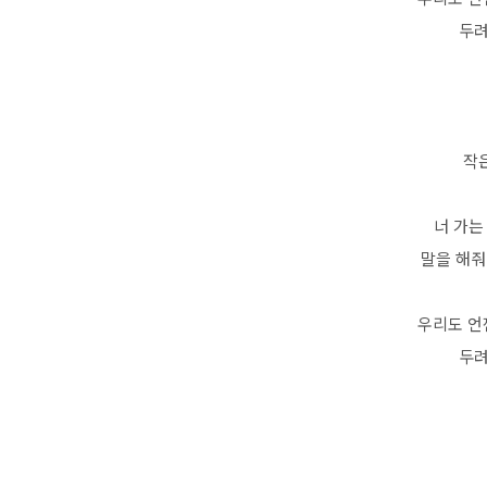
두려
작
너 가는
말을 해줘
우리도 언
두려