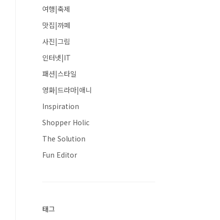
여행|축제
맛집|까페
사진|그림
인터넷|IT
패션|스타일
영화|드라마|애니
Inspiration
Shopper Holic
The Solution
Fun Editor
태그