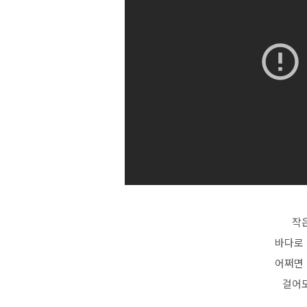
작
바다로 
어쩌면 
걸어도