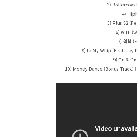
3) Rollercoa
4) Hip
5) Plus 82 (F
6) WTF (w
7) 워럽 (
8) In My Whip (Feat. Jay
9) On & O
10) Money Dance (Bonus Track) (