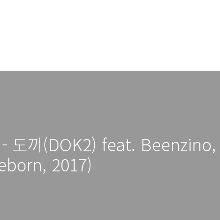
n - 도끼(DOK2) feat. Beenzin
eborn, 2017)