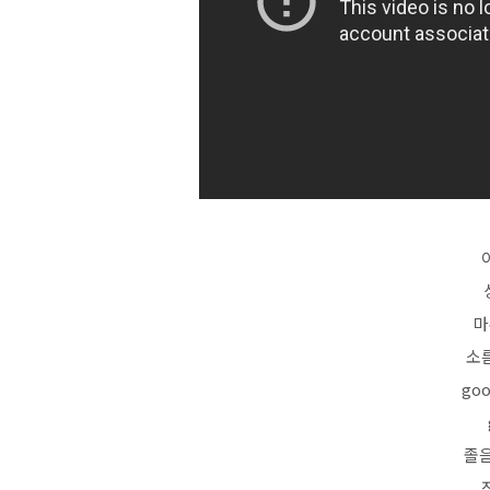
마
소
goo
졸음