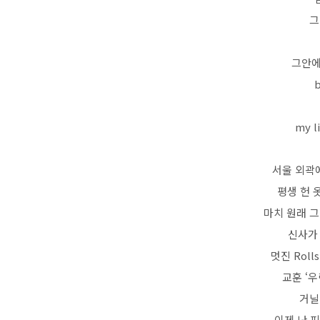
그
그안에
b
my l
서울 외곽에
평생 헌 
마치 원래 그
신사가
멋진 Roll
교훈 ‘우
거닐
이제 난 피