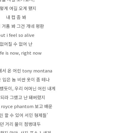
렇게 여길 오게 됐지
내 컵 좀 봐
 거품 봐 그건 개네 평판
ut i feel so alive
없어질 수 없어 난
ife is now, right now
서 온 어린 tony montana
옷 입은 놈 비싼 옷이 좀 테나
랬듯이, 우리 어머닌 어린 내게
 되라 그랬고 난 돼버렸지
s royce phantom 보고 배운
린 할 수 있어 서민 형제들’
던 거리 물이 첨벙대두
하지 않아, 사지 포스 1 새것