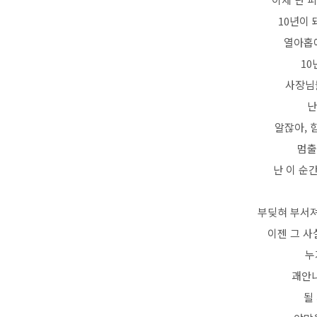
10년이 
열아홉에
10
사장님
난
알잖아, 
멈출
난 이 순간
부딪혀 부서져
이젠 그 사
누
괘안니
될