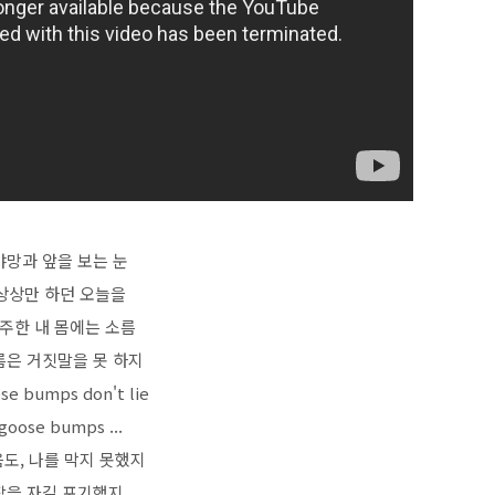
야망과 앞을 보는 눈
상상만 하던 오늘을
주한 내 몸에는 소름
름은 거짓말을 못 하지
se bumps don't lie
goose bumps ...
도, 나를 막지 못했지
잠을 자길 포기했지,