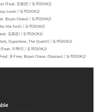
ster (Feat. 조원선) / 도끼(DOK2)
hop Lover / 도끼(DOK2)
eat. Bryan Chase) / 도끼(DOK2)
ho the fuck) / 도끼(DOK2)
Feat. 김효은) / 도끼(DOK2)
 Park, Superbee, The Quiett) / 도끼(DOK2)
n (Feat. 이하이) / 도끼(DOK2)
Feat. B-Free, Bryan Chase, Okasian) / 도끼(DOK2)