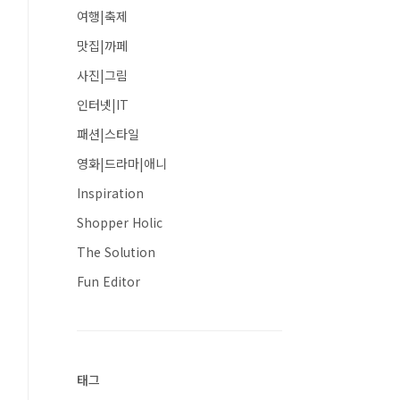
여행|축제
맛집|까페
사진|그림
인터넷|IT
패션|스타일
영화|드라마|애니
Inspiration
Shopper Holic
The Solution
Fun Editor
태그