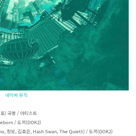
네이버 뮤직
호) 곡명 / 아티스트
Reborn / 도끼(DOK2)
zino, 창모, 김효은, Hash Swan, The Quiett) / 도끼(DOK2)