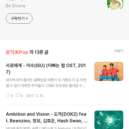
Be Groovy
구독하기
더보기
음악/KPop
의 다른 글
서로에게 - 이수(ISU) (이빠는 딸 OST, 201
7)
글 내용
네이버 뮤직 좁아진 골목만큼 어른이 된 거겠죠 이 길 위엔
셀 수 없이 따뜻한 추억들이 그대로 흐르네요 돌아갈 수 없
는 그 시절의 향기만이 아득해 사랑했던 아이 귀여웠던 웃
0
0
2017. 3. 31.
음소리도 자그마한 창문 틈 사이로 바라보던 세상도 아직
그대로 남았는데 결국 나만 훌쩍 변한 것 같아 이제는 알 것
같아 당신의 고된 하루 어깨 위에 내려앉은 삶의 무거운 의
Ambition and Vision - 도끼(DOK2) fea
미들에 당신이 느껴져요 늦은 후회 속에 남겨진 고백 처음
부터 변함없는 사랑이었다고 돌아갈 수 없는 그 시절을 당
t. Beenzino, 창모, 김효은, Hash Swan, T
글 내용
신도 그리나요 마주했던 순간 행복했던 웃음소리도 자그마
he Quiett (Reborn, 2017)
네이버 뮤직 번호) 곡명 / 아티스트 1) Reborn / 도끼(DO