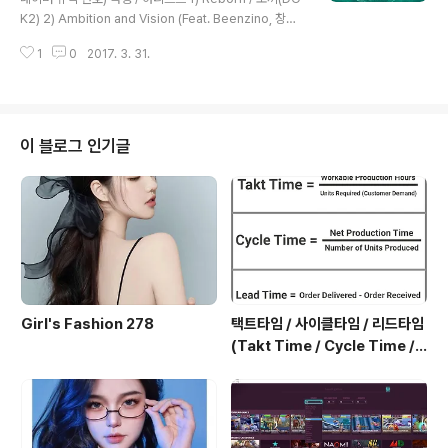
한 창문 틈 사이로 바라보던 세상도 여기 서로에게 남아서
K2) 2) Ambition and Vision (Feat. Beenzino, 창모,
같은 마음으로 기억되고 멀리 와버린 것이 아니라 우리의
김효은, Hash Swan, The Quiett) / 도끼(DOK2) 3) R
제자리로 다시 돌아가는 길임을 잊지 말기로 해 그리운 날
1
0
2017. 3. 31.
ollercoaster (Feat. 조원선) / 도끼(DOK2) 4) Hiphop
들이 있는 것뿐 변한 것은 아니죠 ..
Lover / 도끼(DOK2) 5) Plus 82 (Feat. Bryan Chas
e) / 도끼(DOK2) 6) WTF (who the fuck) / 도끼(DOK
2) 7) 워럽 (Feat. 김효은) / 도끼(DOK2) 8) In My Whip
(Feat. Jay Park, Superbee, The Quiett) / 도끼(DO
이 블로그 인기글
K2) 9) On & On (Feat. 이하이) / 도끼(DOK2) 10) ..
Girl's Fashion 278
택트타임 / 사이클타임 / 리드타임
(Takt Time / Cycle Time / L
ead Time)