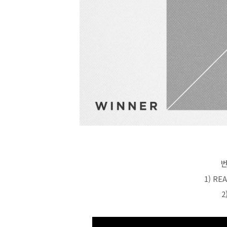
번
1) RE
2