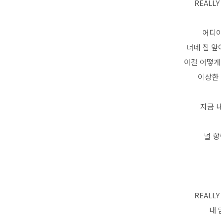
REALLY
어디야
너네 집 앞
이걸 어떻게
이상한 
지금 
널 향
REALLY
내 