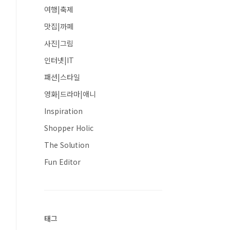
여행|축제
맛집|까페
사진|그림
인터넷|IT
패션|스타일
영화|드라마|애니
Inspiration
Shopper Holic
The Solution
Fun Editor
태그