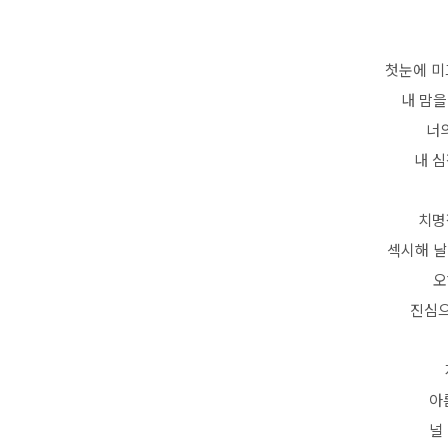
첫눈에 미끄러
내 맘을
너
내 심
치명적
섹시해 날 
오
진심으
아
널