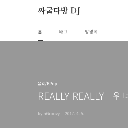
본문 바로가기
싸굴다방 DJ
홈
태그
방명록
음악/KPop
REALLY REALLY - 위
by nGroovy
2017. 4. 5.