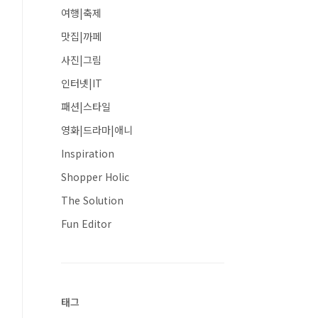
여행|축제
맛집|까페
사진|그림
인터넷|IT
패션|스타일
영화|드라마|애니
Inspiration
Shopper Holic
The Solution
Fun Editor
태그