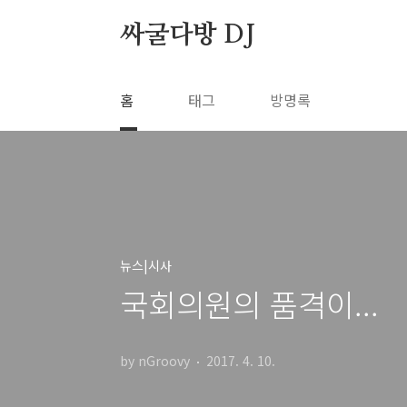
본문 바로가기
싸굴다방 DJ
홈
태그
방명록
뉴스|시사
국회의원의 품격이...
by nGroovy
2017. 4. 10.