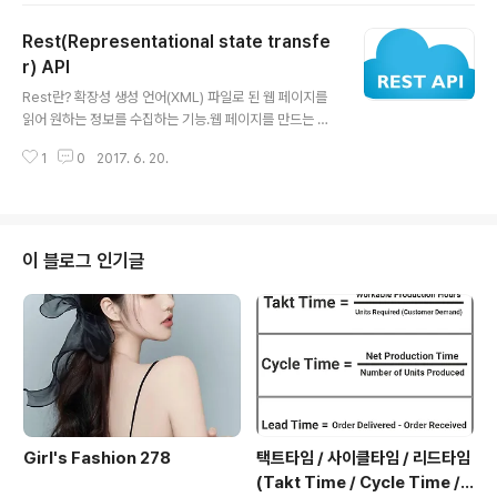
Rest(Representational state transfe
r) API
글 내용
Rest란? 확장성 생성 언어(XML) 파일로 된 웹 페이지를
읽어 원하는 정보를 수집하는 기능.웹 페이지를 만드는 사
람은 주기적으로 내용을 개정하고사용자는 그 페이지의 U
1
0
2017. 6. 20.
RL만 알면 웹 브라우저로 읽어 정보를 얻을 수 있다.하이퍼
텍스트 전송 규약(HTTP)과 XML을 포함한 웹 기술 및 프
로토콜을 사용하는 구조적 형태로서단순 객체 접근 프로토
콜(SOAP)보다 사용이 간편하고, 사이트 내용을 기술하는
RSS(RDF Site Summary)의 정보 편집 기능과 유사하
이 블로그 인기글
다.RSS는 자원 기술 개념(RDF)을 사용한다. Rest(Repr
esentational state transfer)를 있는 그대로 해석하면
표현을 통한 상태의 전이 라고 할수 있다. 여기서 표현이란
Http 요청 메시지와 거기에 해당하는 리소..
Girl's Fashion 278
택트타임 / 사이클타임 / 리드타임
(Takt Time / Cycle Time / L