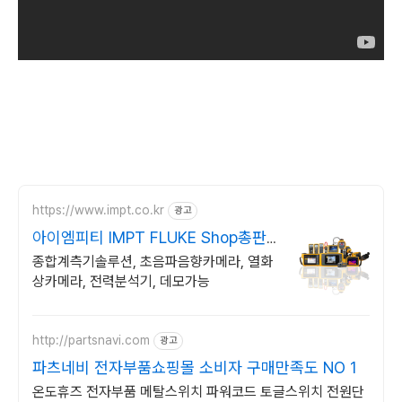
https://www.impt.co.kr
광고
아이엠피티 IMPT FLUKE Shop총판
대리점
종합계측기솔루션, 초음파음향카메라, 열화
상카메라, 전력분석기, 데모가능
http://partsnavi.com
광고
파츠네비 전자부품쇼핑몰 소비자 구매만족도 NO 1
온도휴즈 전자부품 메탈스위치 파워코드 토글스위치 전원단