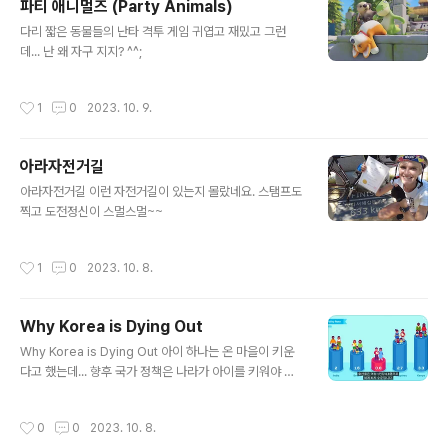
파티 애니멀즈 (Party Animals)
글 내용
다리 짧은 동물들의 난타 격투 게임 귀엽고 재밌고 그런
데... 난 왜 자구 지지? ^^;
작성시간
1
0
2023. 10. 9.
아라자전거길
글 내용
아라자전거길 이런 자전거길이 있는지 몰랐네요. 스탬프도
찍고 도전정신이 스멀스멀~~
작성시간
1
0
2023. 10. 8.
Why Korea is Dying Out
글 내용
Why Korea is Dying Out 아이 하나는 온 마을이 키운
다고 했는데... 향후 국가 정책은 나라가 아이를 키워야 할
텐데... 아이가 성인이 될때까지 나라가 비용을 지불하는 세
상이 올 듯 하다. 아니 와야 한다.
작성시간
0
0
2023. 10. 8.