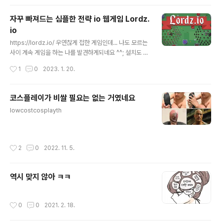
자꾸 빠져드는 심플한 전략 io 웹게임 Lordz.
io
글 내용
https://lordz.io/ 우연찮게 접한 게임인데... 나도 모르는
사이 계속 게임을 하는 나를 발견하게되네요 ^^; 설치도 필
요없는 웹게임이라 접근성이 좋고 다른 나라 서버에 가서
작성시간
1
0
2023. 1. 20.
전투하는 기분을 (혼자만) 내고 있습니다 ㅋㅋ Lordz2도
있었네요? 해봐야겠네요 ^^* https://lordz2.io/
코스플레이가 비쌀 필요는 없는 거였네요
글 내용
lowcostcosplayth
작성시간
2
0
2022. 11. 5.
역시 맞지 않아 ㅋㅋ
작성시간
0
0
2021. 2. 18.