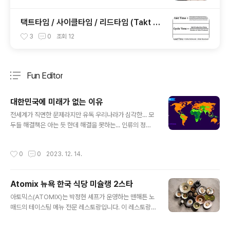
택트타임 / 사이클타임 / 리드타임 (Takt Ti
me / Cycle Time / Lead Time)
3
0
조회
12
Fun Editor
분류 전체보기
주요 글 목록
대한민국에 미래가 없는 이유
글 내용
전세계가 직면한 문제라지만 유독 우리나라가 심각한... 모
두들 해결책은 아는 듯 한데 해결을 못하는... 인류의 정해
진 운명인건가? ㅠㅜ
작성시간
0
0
2023. 12. 14.
Atomix 뉴욕 한국 식당 미슐랭 2스타
글 내용
아토믹스(ATOMIX)는 박정현 셰프가 운영하는 맨해튼 노
매드의 테이스팅 메뉴 전문 레스토랑입니다. 이 레스토랑
은 뉴욕타임스의 2018 NEW 레스토랑 1위, 2020 미슐
랭 2스타, 2021 세계 최고 레스토랑 43위에 선정되었습