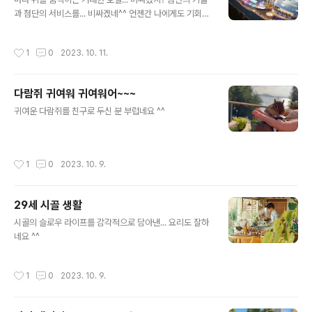
과 첨단의 서비스를... 비싸겠네^^ 언젠간 나에게도 기회
가? ^^;
작성시간
1
0
2023. 10. 11.
다람쥐 귀여워 귀여워어~~~
글 내용
귀여운 다람쥐를 친구로 두신 분 부럽네요 ^^
작성시간
1
0
2023. 10. 9.
29세 시골 생활
글 내용
시골의 슬로우 라이프를 감각적으로 담아낸... 요리도 잘하
네요 ^^
작성시간
1
0
2023. 10. 9.