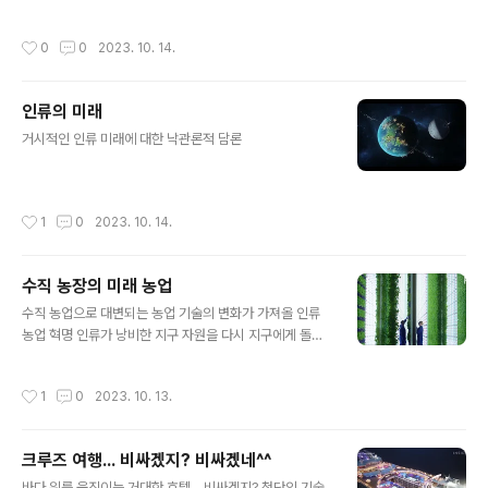
작성시간
0
0
2023. 10. 14.
인류의 미래
글 내용
거시적인 인류 미래에 대한 낙관론적 담론
작성시간
1
0
2023. 10. 14.
수직 농장의 미래 농업
글 내용
수직 농업으로 대변되는 농업 기술의 변화가 가져올 인류
농업 혁명 인류가 낭비한 지구 자원을 다시 지구에게 돌려
주는 계기가 될까요?
작성시간
1
0
2023. 10. 13.
크루즈 여행... 비싸겠지? 비싸겠네^^
글 내용
바다 위를 움직이는 거대한 호텔... 비싸겠지? 첨단의 기술