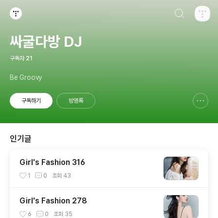
검색하기
티스토리
싸굴다방 DJ
구독자
21
Be Groovy
구독하기
방명록
신고하기 레이어
열기
인기글
Girl's Fashion 316
1
0
조회
43
Girl's Fashion 278
6
0
조회
35