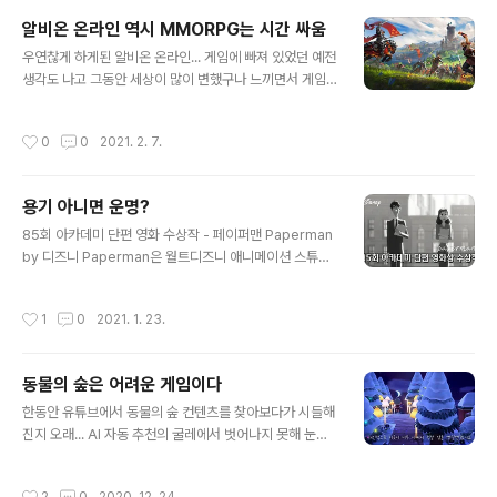
알비온 온라인 역시 MMORPG는 시간 싸움
글 내용
우연찮게 하게된 알비온 온라인... 게임에 빠져 있었던 예전
생각도 나고 그동안 세상이 많이 변했구나 느끼면서 게임
적응이 끝날 무렵 역시나 깨닿게 되는 진리... MMORPG
는 시간 싸움이라는 ^^; '즐길 정도로 랩업을 하려면 시간이
작성시간
0
0
2021. 2. 7.
어마어마하게...' 라는 생각에 멀리하려 하지만 은근히 자꾸
손이가니 큰일이네요 ^^; 무료로 할 수 있다는 게 제일 좋네
요 ^^
용기 아니면 운명?
글 내용
85회 아카데미 단편 영화 수상작 - 페이퍼맨 Paperman
by 디즈니 Paperman은 월트디즈니 애니메이션 스튜디
오가 제작하고, 2012년 존 카이스가 감독한 CG와 셀 애
니메이션을 접목한 로맨틱 코미디 단편이다. Paperman
작성시간
1
0
2021. 1. 23.
은 85회 아카데미 단편 영화상을 받았으며, 월트디즈니 애
니메이션 스튜디오에 의해 제작된 첫번째 애니메이션 단편
영화이다. 창을 열어 종이비행기를 던질 수 있는 용기가 필
동물의 숲은 어려운 게임이다
요한 걸까 아니면 그럴 용기를 낼 수 있는 운명을 만나야 하
글 내용
는 걸까? ^^*
한동안 유튜브에서 동물의 숲 컨텐츠를 찾아보다가 시들해
진지 오래... AI 자동 추천의 굴레에서 벗어나지 못해 눈에
도 띄지 않던 동물의 숲 컨텐츠를 우연찮게 봤는데... 음...
역시 동물의 숲은 어려운 게임이였던 것이다. 처음 모동숲
작성시간