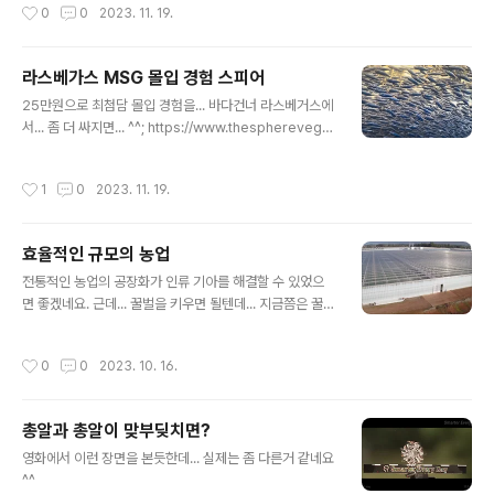
작성시간
0
0
2023. 11. 19.
니다. 박정현 (Junghyun Park, JP), 엘리아 박 (Ellia Pa
rk, 박정은) 부부는 레스토랑 그룹 '핸드 호스피털러티’와
2016년 7월 아토보이를 오픈하며 뉴욕 요식업계에 데뷔
라스베가스 MSG 몰입 경험 스피어
했습니다. 아토믹스는 10코스 테이스팅 메뉴를 제공하며,
글 내용
2020년에는 미슐랭 2스타를 받았습니다. 또한, 2021년
25만원으로 최첨담 몰입 경험을... 바다건너 라스베거스에
에는 세계 최고 레스토랑 43위에 선정되었습니다. http
서... 좀 더 싸지면... ^^; https://www.thespherevega
s://www.atomixnyc.com/
s.com/
작성시간
1
0
2023. 11. 19.
효율적인 규모의 농업
글 내용
전통적인 농업의 공장화가 인류 기아를 해결할 수 있었으
면 좋겠네요. 근데... 꿀벌을 키우면 될텐데... 지금쯤은 꿀벌
을 도입했을지도요 ^^
작성시간
0
0
2023. 10. 16.
총알과 총알이 맞부딪치면?
글 내용
영화에서 이런 장면을 본듯한데... 실제는 좀 다른거 같네요
^^