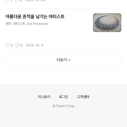
2
0
2020. 12. 24.
할땐 이것 저것 참고해가면서 강도 만들고 이것저것 꾸며
보고 했었는데... 얼마 지나지 않아 무트코인까지 하고 나니
흥미가 시들해졌고 플레이 시간 대비 섬의 모양새가 나아
아름다운 흔적을 남기는 아티스트
지지 않는 것에 지쳐 그만 빠이빠이~~~ 잠깐이나마 해봐
글 내용
서 알지 동영상에 나오는 휘향찬란한 섬의 디테일에 그냥
랜드 아티스트 Jon Foreman
뭐 털썩 ㅠㅜ 순간 다시 도전해보고픈 맘이 불쑥불쑥 했으
나 약간의 노가다 후엔 지쳐서 내 머리속에 남는 메아리...
'넌 못해 이건 어려운 게임이야~~~~' 뭐 또 한참이 지난
작성시간
0
0
2020. 10. 9.
후에 우연찮게 접한 ..
더보기
의안내
티스토리
로그인
고객센터
© Daum Corp.