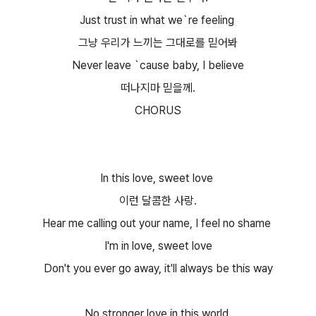
Just trust in what we`re feeling
그냥 우리가 느끼는 그대로를 믿어봐
Never leave `cause baby, I believe
떠나지마 믿을께.
CHORUS
In this love, sweet love
이런 달콤한 사랑.
Hear me calling out your name, I feel no shame
I'm in love, sweet love
Don't you ever go away, it'll always be this way
No stronger love in this world