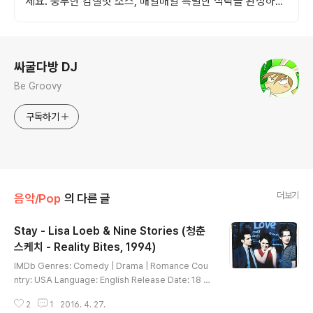
세요. 풍부한 감칠맛 소스, 매일매일 특별한 식탁을 완성하세
요.
로그 정보
싸굴다방 DJ
Be Groovy
구독하기
더보기
음악/Pop
의 다른 글
Stay - Lisa Loeb & Nine Stories (청춘
스케치 - Reality Bites, 1994)
글 내용
IMDb Genres: Comedy | Drama | Romance Cou
ntry: USA Language: English Release Date: 18 F
ebruary 1994 (USA) Filming Locations: 409 Wes
2
1
2016. 4. 27.
t Clay Street, Houston, Texas, USA Director: Be