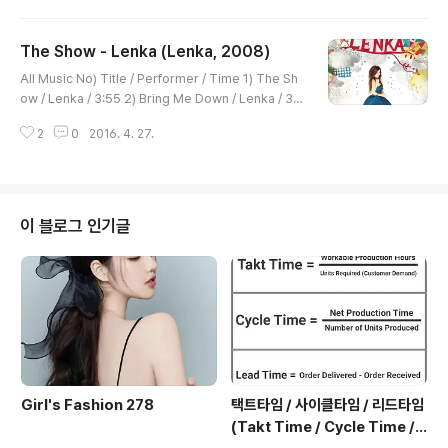
n Stiller 레이나는 이제 갓 대학을 졸업한 사회초년생. 청
운의 꿈을 안고 텍사스 TV 방송국에 입사하지만 고지식한
The Show - Lenka (Lenka, 2008)
프로그램 진행자와의 갈등끝에 직장을 잃고 심한 경제적인
글 내용
어려움을 겪게 된다. 그의 연인이자 가수 지망생인 트로이
All Music No) Title / Performer / Time 1) The Sh
역시 실직상태로 그녀의 아파트에 얹혀 사는 신세. 그런 그
ow / Lenka / 3:55 2) Bring Me Down / Lenka / 3:2
들사이에 전형적인 여피족인 방송국 부사장 마이클이 끼어
8 3) Skipalong / Lenka / 3:52 4) Don't Let Me Fall
들고, 레이나는 그의 끈질긴 구애로 인해 방황하..
2
0
2016. 4. 27.
/ Lenka / 2:50 5) Anything I'm Not / Lenka / 3:18
6) Knock Knock / Lenka / 3:40 7) Dangerous and
Sweet / Lenka / 3:31 8) Trouble Is a Friend / Len
ka / 3:35 9) Live Like You're Dying / Lenka / 3:49
10) Like a Song / Lenka / 3:20 11) We Will Not Gr
이 블로그 인기글
ow Ol..
Girl's Fashion 278
택트타임 / 사이클타임 / 리드타임
(Takt Time / Cycle Time / L