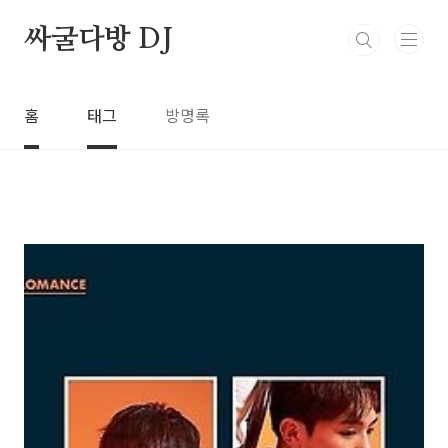
본문 바로가기
싸굴다방 DJ
홈
태그
방명록