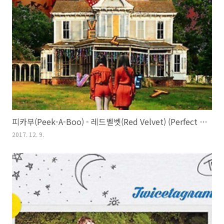
피카부(Peek-A-Boo) - 레드벨벳(Red Velvet) (Perfect Velvet, 2017)
2017. 12. 9.