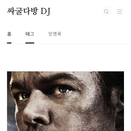
본문 바로가기
싸굴다방 DJ
홈
태그
방명록