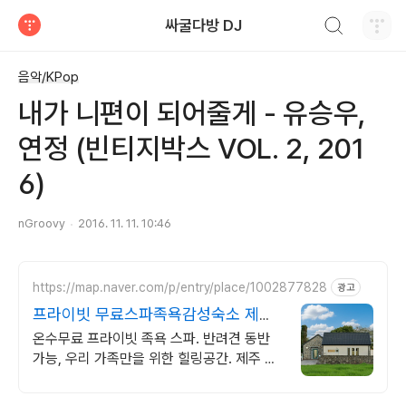
검색하기
싸굴다방 DJ
티스토리
음악/KPop
내가 니편이 되어줄게 - 유승우,
연정 (빈티지박스 VOL. 2, 201
6)
nGroovy
2016. 11. 11. 10:46
https://map.naver.com/p/entry/place/1002877828
광고
프라이빗 무료스파족욕감성숙소 제주
돌담감성, 반려견 환영
온수무료 프라이빗 족욕 스파. 반려견 동반
가능, 우리 가족만을 위한 힐링공간. 제주 이
주 10년차 부부가 직접 짓고 꾸민 정성 가득
감성 스테이, 야외 바베큐