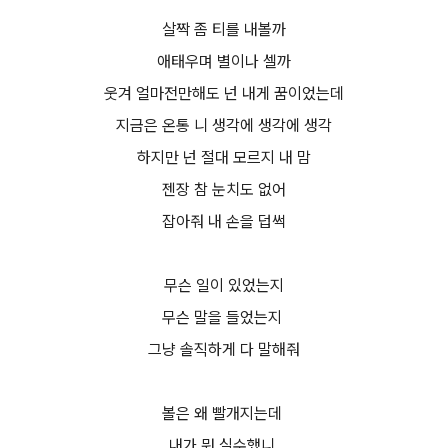
살짝 좀 티를 내볼까
애태우며 별이나 셀까
웃겨 얼마전만해도 넌 내게 꿈이었는데
지금은 온통 니 생각에 생각에 생각
하지만 넌 절대 모르지 내 맘
젠장 참 눈치도 없어
잡아줘 내 손을 덥썩
무슨 일이 있었는지
무슨 말을 들었는지
그냥 솔직하게 다 말해줘
볼은 왜 빨개지는데
내가 뭐 실수했니