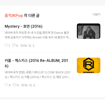
더보기
음악/KPop
의 다른 글
Mystery - 효연 (2016)
글 내용
네이버 뮤직 무심한 듯 네 시선을 멈추게 한 Dance 불안
하게 요동치기 시작하는 Breath 리듬 속의 내 몸짓이 역시
네겐 최면처럼 빠져드는 eyes 나를 바라 봐 마치 홀린 듯
1
0
2016. 12. 2.
이 (아무도 몰래) 맘을 뺏긴 듯이 (나로만 가득하게) 깊이
빠진 듯이 (그래 그렇게 그래 그렇게 그래 그렇게) Myster
y Mystery Mystery Mystery-tery Lalalala lalalala
커플 - 젝스키스 (2016 Re-ALBUM, 201
Lalalala lalalala Mystery-tery Myste–te-tery Co
me and get it baby Come and get it get it Come
6)
글 내용
and get it baby Come and get it get it Come and
네이버 뮤직 번호) 곡명 / 아티스트 1) COM’ BACK (201
get it baby Come and get it get it 3,..
6) / 젝스키스 2) 커플 (2016) / 젝스키스 3) 예감 (2016)
/ 젝스키스 4) COME TO ME BABY (2016) / 젝스키스
4
0
2016. 12. 2.
5) 기사도 (2016) / 젝스키스 6) 연정 (2016) / 젝스키스
7) 무모한 사랑 (2016) / 젝스키스 8) ROAD FIGHTER
(2016) / 젝스키스 9) 학원별곡 (2016) / 젝스키스 10) 사
랑하는 너에게 (2016) / 젝스키스 예전보다 지금 네가 더