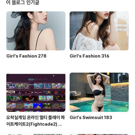
욱 괜찮을 거야 허전했던 모습 맘속의 빈 곳 다 채워 줬으니
이 블로그 인기글
아름다운 세상에서 많이 외로워하며 너란 반쪽을 찾아 헤
맨 건 다 옛날 얘긴 걸 내 생애 남은 날들을 너와 함께 하고
싶어 마치 꿈만 같은 걸 이젠 나 혼자가..
Girl's Fashion 278
Girl's Fashion 316
오락실게임 온라인 멀티 플레이 파
Girl's Swimsuit 183
이트케이트2(Fightcade2) 설
치 및 ROM 자동 설치