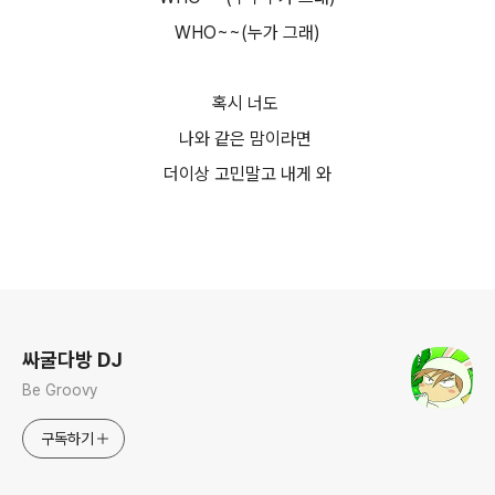
WHO~~(누가 그래)
혹시 너도
나와 같은 맘이라면
더이상 고민말고 내게 와
로그 정보
싸굴다방 DJ
Be Groovy
구독하기